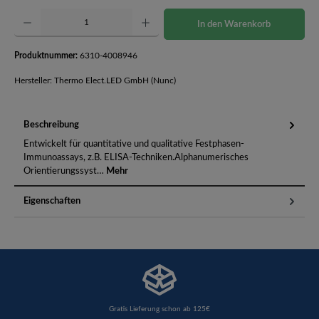
Produkt Anzahl: Gib den gewünschten Wert ein oder benutze die Schaltflächen um die Anzahl 
In den Warenkorb
Produktnummer:
6310-4008946
Hersteller: Thermo Elect.LED GmbH (Nunc)
Beschreibung
Entwickelt für quantitative und qualitative Festphasen-
Immunoassays, z.B. ELISA-Techniken.Alphanumerisches
Orientierungssyst…
Mehr
Eigenschaften
Gratis Lieferung schon ab 125€