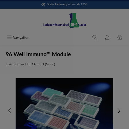
Gratis Lieferung schon ab 125€
alt springen
Navigation
96 Well Immuno™ Module
Thermo Elect.LED GmbH (Nunc)
Bildergalerie überspringen