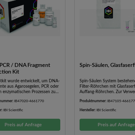
 PCR / DNA Fragment
Spin-Säulen, Glasfaserf
ction Kit
stkit wurde entwickelt, um DNA-
Spin-Säulen System bestehen
nte aus Agarosegelen, PCR oder
Filter-Röhrchen mit Glasfaserf
n enzymatischen Prozessen zu
Auffang-Röhrchen. Zur Verw
en oder zu konzentrieren.Das
von Restreagenzien aus IBI I-
tnummer:
IB47020-4661770
Produktnummer:
IB47105-46617
gel wird gelöst, die Enzyme
Plasmidreinigungs-Kits (IB471
riert und die DNA-Fragmente
IB47171, IB47172), Gel / PC
er:
IBI Scientific
Hersteller:
IBI Scientific
an die Glasfasermatrix der
Fragment Extraction Kits (IB
äule. Zur Entfernung von
IB47020, IB47030), Plasmidre
einigungen werden Waschpuffer
Preis auf Anfrage
Kits High-Speed MINI (IB471
Preis auf Anfrag
hanol) und ein salzarmer
IB47102) oder vergleichbaren