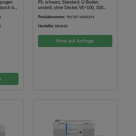
gungen
PS, schwarz, Standard, U-Boden,
durch ist
unsteril, ohne Deckel, VE=100, 100
latten ein
Stück
8
Produktnummer:
781787-4000291
berfläche.
G
Hersteller:
BRAND
allem für
 und im
Preis auf Anfrage
lGraue
he
Im
 Packung
b