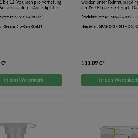
 bis 12. Volumen pro Vertiefung
werden unter Reinraumbedin
 Verschluss durch Abdeckplatten
der ISO Klasse 7 gefertigt. Da
n verschweißt) und durch
selbst bei nicht sterilisierten P
tnummer:
655101-9407444
Produktnummer:
781600-400023
v-Folie vom Band.
Höchstmaß an Reinheit
gewährleistet.Unbehandelte O
er:
Greiner Bio-One GmbH
Hersteller:
BRAND GMBH + CO.K
Die Standard-Platte für viele
Anwendungen. Einsetzbar vor 
homogene Assays, Screenings
Bereich der Lagerung.Unsteri
oder erhabene alphanumerisc
CodierungANSI/SLAS Format
 €*
111,09 €*
Liferumfang ist 1 Deckel pro
enthalten.
In den Warenkorb
In den Warenkor