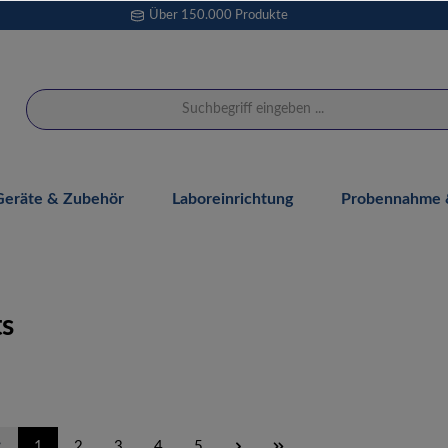
Über 150.000 Produkte
Geräte & Zubehör
Laboreinrichtung
Probennahme &
ts
1
2
3
4
5