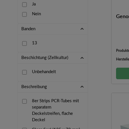
Ja
350 µl
PerkinElmer
Nein
Geno
Qiagen
QIAGEN GmbH
Banden
Ratiolab GmbH
13
Repligen
Produk
Beschichtung (Zellkultur)
Ritter
Herstell
Ritter GmbH
Unbehandelt
Sartorius
Beschreibung
Sartorius Lab Instruments
schuett-biotec
8er Strips PCR-Tubes mit
separatem
schuett-biotec GmbH
Deckelstreifen, flache
Scientific Industries
Deckel
Scientific Industries, Inc.