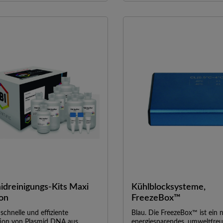
nspuffer zur Gewinnung der
Produkten anderer Hersteller, 
igten DNA-Fragmente eingesetzt.
Bindungs-, Wasch- und
kgewinnungsrate liegt bei 90 -
Elutionsmethode verwenden.
ür die PCR-Reinigung. Mit diesem
müssen jedoch die in den
nnen sowohl PCR-Reinigungs- als
Spezifikationen angegebene
el-Extraktionsverfahren
Probengröße, Bindungskapazi
eführt werden, wodurch ein
Elutionsvolumen für die Ersat
 Testkit überflüssig wird.Hohe
beachtet werden.Spezifikatio
winnungsrateKurze
Fragment Extraction Kit //
dauerEin Testkit für zwei
Plasmidreinigungs-KitProben
renSpezifikationenProbengröße:b
mg Agarosegel / 100 µl PCR P
00 mg Agarosegel / bis zu 100 µl
1 - 4 ml
oduktBindekapazität:10 µg
BakterienkulturBindekapazität
imale Fragmentgröße:10
µg // Bis zu 30 µgElutionsvol
rtete Ausbeute:80-90% für Gel-
50 µl // 50 - 100 µl
tion / 90-95% für PCR-
ungDauer:20 min.
idreinigungs-Kits Maxi
Kühlblocksysteme,
Ion
FreezeBox™
 schnelle und effiziente
Blau. Die FreezeBox™ ist ein 
tion von Plasmid DNA aus
energiesparendes, umweltfreu