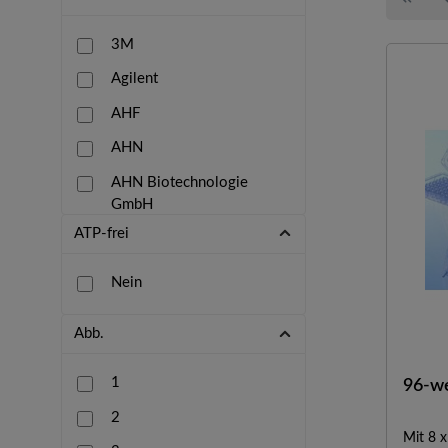
3M
Agilent
AHF
AHN
AHN Biotechnologie
GmbH
ATP-frei
Alpha Laboratories
Altmann
Nein
Amarell
Abb.
AnalytiChem NV
Analytik Jena
1
96-we
Azenta UK Ltd
2
Mit 8 x
Behr