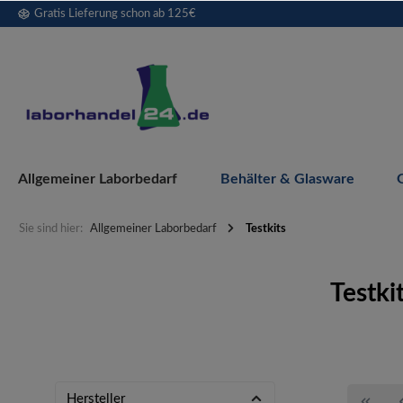
Gratis Lieferung schon ab 125€
springen
Zur Hauptnavigation springen
Allgemeiner Laborbedarf
Behälter & Glasware
Sie sind hier:
Allgemeiner Laborbedarf
Testkits
Testki
Hersteller