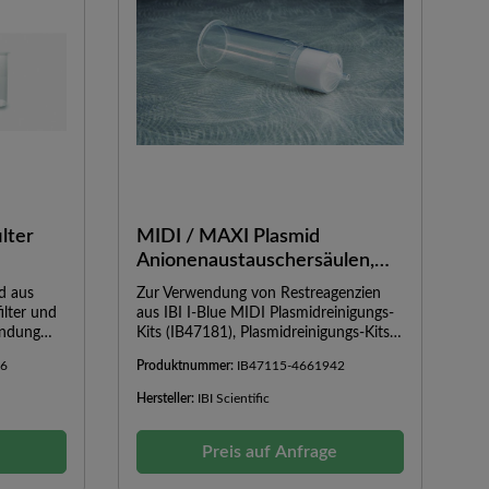
Neutralisation durch I-Blue
FarbindikatorSpezifikationenI-Blue Mini
Plasmid Kit // I-Blue Midi Plasmid
KitMethode:Spin Säule //
Anionenaustauscher
SäuleProbengröße:1 - 7 ml // 50 - 100
ml high-copy Plasmid / 100 - 150 ml
low-copy PlasmidBindekapazität:50 µg
// 500 µgFragmentgröße:1 - 15 kb // 1 -
20 kbErwartete Ausbeute:bis zu 50 µg
// 200 - 500 µgDauer:15 min. // 80 min.
ilter
MIDI / MAXI Plasmid
Anionenaustauschersäulen,
Gravity Flow
d aus
Zur Verwendung von Restreagenzien
ilter und
aus IBI I-Blue MIDI Plasmidreinigungs-
endung
Kits (IB47181), Plasmidreinigungs-Kits
Blue MINI
MIDI Fast Ion (IB47111),
76
Produktnummer:
IB47115-4661942
70,
Plasmidreinigungs-Kits Maxi Fast Ion
R / DNA
(IB47122), Plasmidreinigungs-Kits Maxi
Hersteller:
IBI Scientific
47010,
Fast Ion, endotoxinfrei (IB47125) oder
inigungs-
vergleichbaren Produkten anderer
01,
e
Hersteller, die eine Bindungs-, Wasch-
Preis auf Anfrage
und Elutionsmethode verwenden. Es