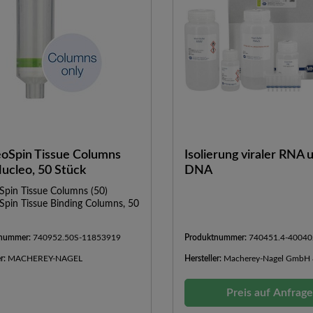
oSpin Tissue Columns
Isolierung viraler RNA 
Nucleo, 50 Stück
DNA
Spin Tissue Columns (50)
Spin Tissue Binding Columns, 50
tnummer:
740952.50S-11853919
Produktnummer:
740451.4-40040
er:
MACHEREY-NAGEL
Hersteller:
Macherey-Nagel GmbH 
Preis auf Anfrag