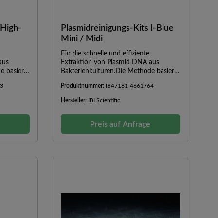
 High-
Plasmidreinigungs-Kits I-Blue
Mini / Midi
Für die schnelle und effiziente
aus
Extraktion von Plasmid DNA aus
e basiert
Bakterienkulturen.Die Methode basiert
alischer
auf einer Kombination aus alkalischer
63
Produktnummer:
IB47181-4661764
 um ein
Lyse und RNase-Behandlung, um ein
nomischer
klares Lysat mit minimaler genomischer
Hersteller:
IBI Scientific
n zu
DNA- und RNA-Kontamination zu
smid-DNA
erhalten. Die gebundene Plasmid-DNA
und final
e
wird anschließend gewaschen und final
Preis auf Anfrage
s
durch die Zugabe eines Puffers eluiert.
 // Midi
Im Testkit enthalten ist der I-Blue Lyse-
Puffer, ein optionaler Farbindikator. Die
Verwendung dieses Indikators
 50 ml
vermeidet häufige Handhabungsfehler,
ow-copy
die eine effiziente Zelllyse und
// 800
Neutralisation beeinträchtigen.Schnelle
 1 - 20
ExtraktionszeitHohe
µg // 200
AusbeuteVermeidung von
 min.
Handhabungsfehlern bei Zelllyse und