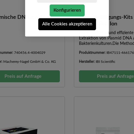
Konfigurieren
mische DNA aus Blut
Plasmidreinigungs-Kits
Speed / Fast Ion
Alle Cookies akzeptieren
Für die schnelle und effiziente
Extraktion von Plasmid DNA 
Bakterienkulturen.Die Method
auf einer Kombination aus alk
tnummer:
740456.4-4004029
Produktnummer:
IB47111-46617
Lyse und RNase-Behandlung,
klares Lysat mit minimaler ge
er:
Macherey-Nagel GmbH & Co. KG
Hersteller:
IBI Scientific
DNA- und RNA-Kontaminatio
erhalten. Die gebundene Pla
Preis auf Anfrage
wird anschließend gewaschen 
Preis auf Anfrag
durch die Zugabe eines Puffer
eluiert.SpezifikationenMini Kit
KitMethode:Spin Säule //
Anionenaustauscher
SäuleProbengröße:1 - 5 ml //
high-copy Plasmid / 100 ml l
PlasmidBindekapazität:30 µg 
µgFragmentgröße:1 - 15 kb //
kbErwartete Ausbeute:10- 30 
- 800 µgDauer:15 min. // 120