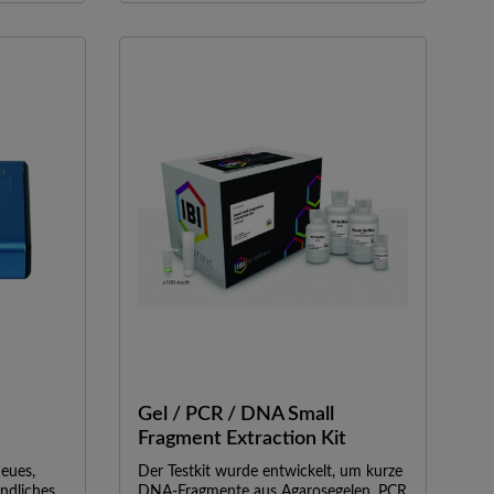
die eine
müssen jedoch die in den
Spezifikationen angegebene
 Es
Probengröße und Elutionsvolumen für
die Ersatzsäule beachtet
werden.SpezifikationenMIDI //
tät und
MAXIProbengröße:50 ml für High Copy
zsäule
und 100 ml für Low Copy // 100 ml für
nenGel
High Copy und 250 ml für Low
CopyAusbeute:bis zu 250 µg // bis zu
größe:300
500 µgElutionsvolumen:8 ml // 12
rodukt //
mlDauer:120 Min. // 150 Min.
:Bis zu 10
umen:20 -
Gel / PCR / DNA Small
Fragment Extraction Kit
neues,
Der Testkit wurde entwickelt, um kurze
ndliches
DNA-Fragmente aus Agarosegelen, PCR