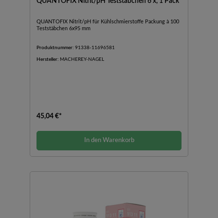
QUANTOFIX Nitrit/pH Teststäbchen 6 x, 1 Pack
QUANTOFIX Nitrit/pH für Kühlschmierstoffe Packung à 100
Teststäbchen 6x95 mm
Produktnummer:
91338-11696581
Hersteller:
MACHEREY-NAGEL
45,04 €*
In den Warenkorb