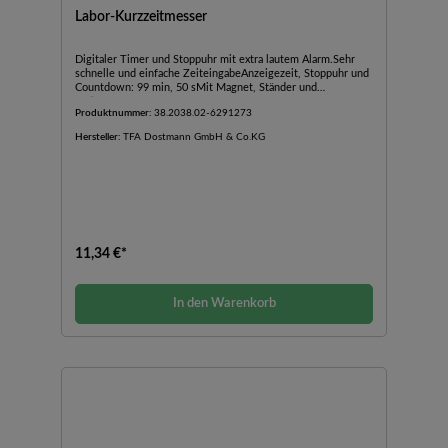
Labor-Kurzzeitmesser
Digitaler Timer und Stoppuhr mit extra lautem Alarm.Sehr
schnelle und einfache ZeiteingabeAnzeigezeit, Stoppuhr und
Countdown: 99 min, 50 sMit Magnet, Ständer und
Aufhängeöse
Produktnummer:
38.2038.02-6291273
Hersteller:
TFA Dostmann GmbH & Co.KG
11,34 €*
In den Warenkorb