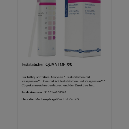
Teststäbchen QUANTOFIX®
Für halbquantitative Analysen.* Teststäbchen mit
Reagenzien** Dose mit 60 Teststäbchen und Reagenzien***
CE-gekennzeichnet entsprechend der Direktive für
Medizinprodukte 93/42 EWG.
Produktnummer:
91351-6268343
Hersteller:
Macherey-Nagel GmbH & Co. KG