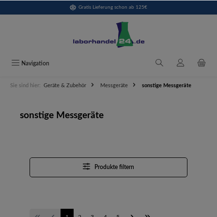
Gratis Lieferung schon ab 125€
alt springen
Navigation
Sie sind hier:
Geräte & Zubehör
Messgeräte
sonstige Messgeräte
sonstige Messgeräte
Produkte filtern
1
2
3
4
5