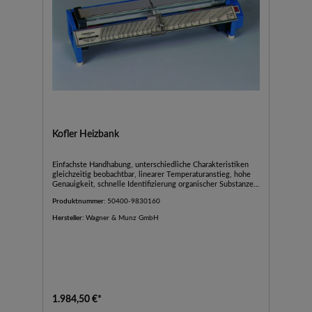
Kofler Heizbank
Einfachste Handhabung, unterschiedliche Charakteristiken
gleichzeitig beobachtbar, linearer Temperaturanstieg, hohe
Genauigkeit, schnelle Identifizierung organischer Substanzen,
gebrauchsfertige Zusammenstellung mit Test- und
Produktnummer:
50400-9830160
Eichsubstanzen.Abmessungen (B x H x T):430 x 100 x
140mmTemperaturbereich:50 bis +260 °C
Hersteller:
Wagner & Munz GmbH
1.984,50 €*