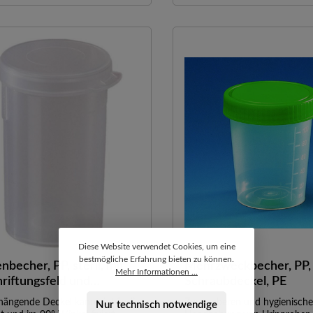
Diese Website verwendet Cookies, um eine
bestmögliche Erfahrung bieten zu können.
nbecher, PP, steril, mit
Mehrzweckbecher, PP,
Mehr Informationen ...
riftungsfeld und
Schraubdeckel, PE
erung bei 80 ml
hängende Deckel kann einhändig
Zur sauberen und hygienisch
Nur technisch notwendige