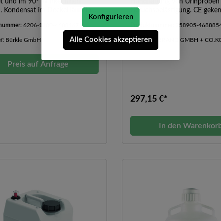
t und im 90° Winkel fixiert
Handhabung von Urinproben
 Kondensat im Deckel läuft in
Geruchsbelästigung. CE geke
Konfigurieren
 Deckel integrierte Auffangrinne.
nach EU IVDR 2017/746.
tnummer:
6206-1100-4688167
Produktnummer:
758905-468885
her ist absolut dicht,
chneidungsfrei, leicht befüllbar
Alle Cookies akzeptieren
er:
Bürkle GmbH
Hersteller:
BRAND GMBH + CO.K
tlos zu
en.GefriergeeignetLebensmittelge
AutoklavierbarDer anhängende
Preis auf Anfrage
 kann einhändig geöffnet und im
kel fixiert werden. Kondensat
el läuft in eine im Deckel
297,15 €*
erte Auffangrinne. Der Becher ist
 dicht, hinterschneidungsfrei,
befüllbar und restlos zu
In den Warenkor
en.GefriergeeignetLebensmittelge
utoklavierbar