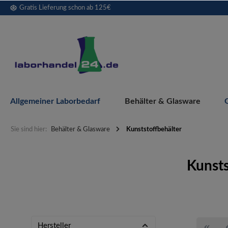
Gratis Lieferung schon ab 125€
springen
Zur Hauptnavigation springen
Allgemeiner Laborbedarf
Behälter & Glasware
Sie sind hier:
Behälter & Glasware
Kunststoffbehälter
Kunsts
Hersteller