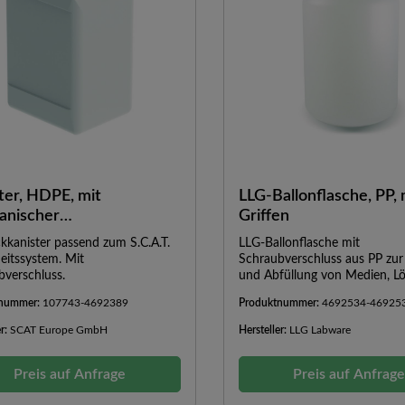
ter, HDPE, mit
LLG-Ballonflasche, PP, 
anischer
Griffen
tandsanzeige
kkanister passend zum S.C.A.T.
LLG-Ballonflasche mit
eitssystem. Mit
Schraubverschluss aus PP zur
bverschluss.
und Abfüllung von Medien, L
und anderen Flüssigkeiten. De
tnummer:
107743-4692389
Produktnummer:
4692534-46925
praktische Schultergriff erleic
Transport und das Ausgießen.
er:
SCAT Europe GmbH
Hersteller:
LLG Labware
GraduierungAutoklavierbarSta
Boden mit abgerundeten
Preis auf Anfrage
EckenAuslaufsicher
Preis auf Anfrag