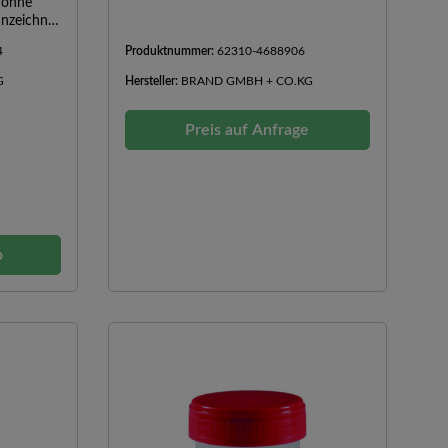
 ohne
nnzeichnet
4
Produktnummer:
62310-4688906
G
Hersteller:
BRAND GMBH + CO.KG
Preis auf Anfrage
b