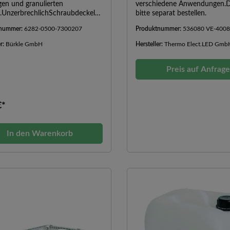
gen und granulierten
verschiedene Anwendungen.D
n.UnzerbrechlichSchraubdeckel
bitte separat bestellen.
 mit Dichtungsscheibe aus
tnummer:
6282-0500-7300207
Produktnummer:
536080 VE-400
nsmittelgeeignet
er:
Bürkle GmbH
Hersteller:
Thermo Elect.LED Gmb
Preis auf Anfrag
€*
In den Warenkorb