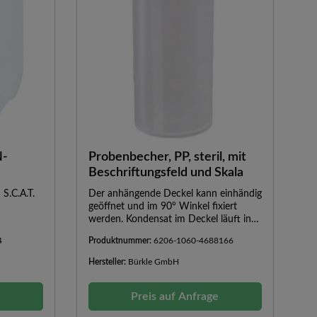
N-
Probenbecher, PP, steril, mit
Beschriftungsfeld und Skala
S.C.A.T.
Der anhängende Deckel kann einhändig
geöffnet und im 90° Winkel fixiert
werden. Kondensat im Deckel läuft in
eine im Deckel integrierte Auffangrinne.
4
Produktnummer:
6206-1060-4688166
Der Becher ist absolut dicht,
hinterschneidungsfrei, leicht befüllbar
Hersteller:
Bürkle GmbH
und restlos zu
entleeren.GefriergeeignetLebensmittelge
e
eignetAutoklavierbarDer anhängende
Preis auf Anfrage
Deckel kann einhändig geöffnet und im