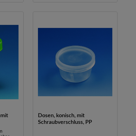
90° Winkel fixiert werden. Kondensat
im Deckel läuft in eine im Deckel
integrierte Auffangrinne. Der Becher ist
absolut dicht, hinterschneidungsfrei,
leicht befüllbar und restlos zu
entleeren.GefriergeeignetLebensmittelge
eignetAutoklavierbar
 mit
Dosen, konisch, mit
Schraubverschluss, PP
en