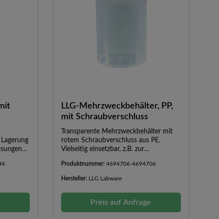
mit
LLG-Mehrzweckbehälter, PP,
mit Schraubverschluss
Transparente Mehrzweckbehälter mit
 Lagerung
rotem Schraubverschluss aus PE.
ösungen
Vielseitig einsetzbar, z.B. zur
r
Aufbewahrung oder zum Transport von
34
Produktnummer:
4694706-4694706
htert den
Proben. Mit Graduierung und
Mit
mattiertem Beschriftungsfeld.Nur für
Hersteller:
LLG Labware
biler
Forschung und Entwicklung.
e
Preis auf Anfrage