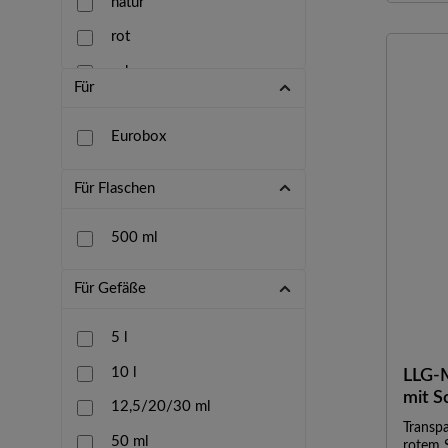
natur
rot
600 mm
rot
schwarz
610 mm
schwarz
silber
625 mm
Für
weiß
transparent
730 mm
Eurobox
weiß
800 mm
weiß/blau
Für Flaschen
500 ml
Für Gefäße
5 l
10 l
LLG-M
mit S
12,5/20/30 ml
verpa
Transp
50 ml
rotem 