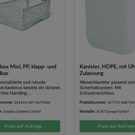
box Mini, PP, klapp- und
Kanister, HDPE, mit U
lbar
Zulassung
komplizierte und robuste
Allzweckkanister passend zum 
echanismus bewirkt ein sicheres
Sicherheitssystem. Mit
chtes Handling.
Schraubverschluss.
chinenfest, lebensmittelecht,
tnummer:
241610-427-4675426
Produktnummer:
107755-468710
vierbar bei 120 °C.
er:
Surplus Systems GmbH
Hersteller:
SCAT Europe GmbH
Preis auf Anfrage
Preis auf Anfrag