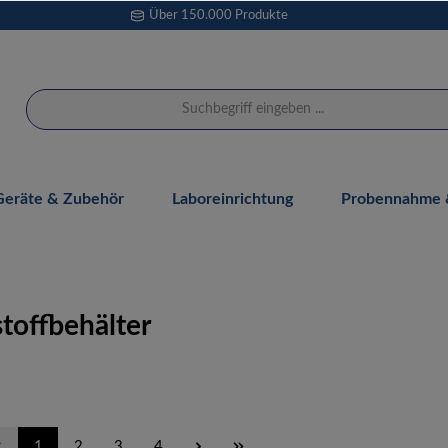
Über 150.000 Produkte
Geräte & Zubehör
Laboreinrichtung
Probennahme &
toffbehälter
1
2
3
4