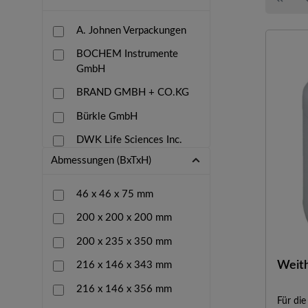
A. Johnen Verpackungen
BOCHEM Instrumente
GmbH
BRAND GMBH + CO.KG
Bürkle GmbH
DWK Life Sciences Inc.
(Wheaton
Abmessungen (BxTxH)
Gorr Transporttechnik
GmbH
46 x 46 x 75 mm
Heathrow Scientific LLC
200 x 200 x 200 mm
Kartell S.p.A.
200 x 235 x 350 mm
Weit
Kautex Textron GmbH &
216 x 146 x 343 mm
Co.KG
216 x 146 x 356 mm
Für di
Laborbedarf