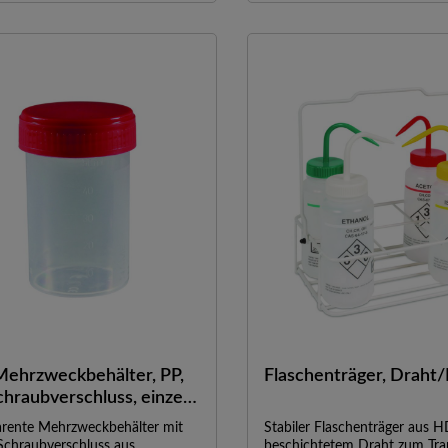
ehrzweckbehälter, PP,
Flaschenträger, Drah
chraubverschluss, einzeln
ckt
arente Mehrzweckbehälter mit
Stabiler Flaschenträger aus 
Schraubverschluss aus
beschichtetem Draht zum Tra