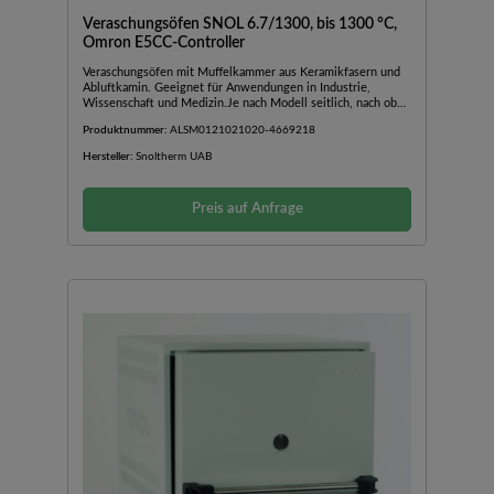
Veraschungsöfen SNOL 6.7/1300, bis 1300 °C,
Omron E5CC-Controller
Veraschungsöfen mit Muffelkammer aus Keramikfasern und
Abluftkamin. Geeignet für Anwendungen in Industrie,
Wissenschaft und Medizin.Je nach Modell seitlich, nach oben
oder nach unten öffnende TürAußengehäuse aus
Produktnummer:
ALSM0121021020-4669218
pulverbeschichtetem BlechAbluftkamin mit
VentilatorBedienfeld im unteren Teil des OfensInkl.
Hersteller:
Snoltherm UAB
TürsicherheitsschalterSchnelle AufheizzeitGute Stabilität und
TemperaturverteilungGeringer EnergieverbrauchMit
einfachem Temperaturregler Omron E5CC mit einstellbarer
Preis auf Anfrage
Temperatur und Zeit (nicht programmierbar)