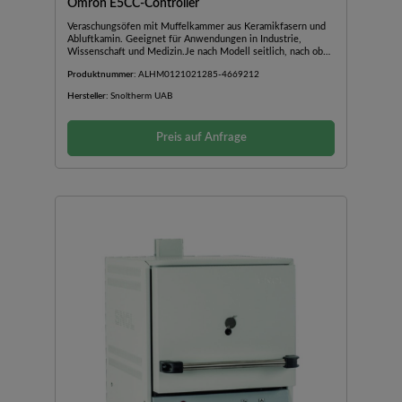
Omron E5CC-Controller
Veraschungsöfen mit Muffelkammer aus Keramikfasern und
Abluftkamin. Geeignet für Anwendungen in Industrie,
Wissenschaft und Medizin.Je nach Modell seitlich, nach oben
oder nach unten öffnende TürAußengehäuse aus
Produktnummer:
ALHM0121021285-4669212
pulverbeschichtetem BlechAbluftkamin mit
VentilatorBedienfeld im unteren Teil des OfensInkl.
Hersteller:
Snoltherm UAB
TürsicherheitsschalterSchnelle AufheizzeitGute Stabilität und
TemperaturverteilungGeringer EnergieverbrauchMit
einfachem Temperaturregler Omron E5CC mit einstellbarer
Preis auf Anfrage
Temperatur und Zeit (nicht programmierbar)