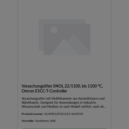
Veraschungsöfen SNOL 22/1100, bis 1100 °C,
Omron E5CC-T-Controller
Veraschungsöfen mit Muffelkammer aus Keramikfasern und
Abluftkamin. Geeignet für Anwendungen in Industrie,
Wissenschaft und Medizin.Je nach Modell seitlich, nach oben
oder nach unten öffnende TürAußengehäuse aus
Produktnummer:
ALHM012F021223-4669234
pulverbeschichtetem BlechAbluftkamin mit
VentilatorBedienfeld im unteren Teil des OfensInkl.
Hersteller:
Snoltherm UAB
TürsicherheitsschalterSchnelle AufheizzeitGute Stabilität und
TemperaturverteilungGeringer EnergieverbrauchMit