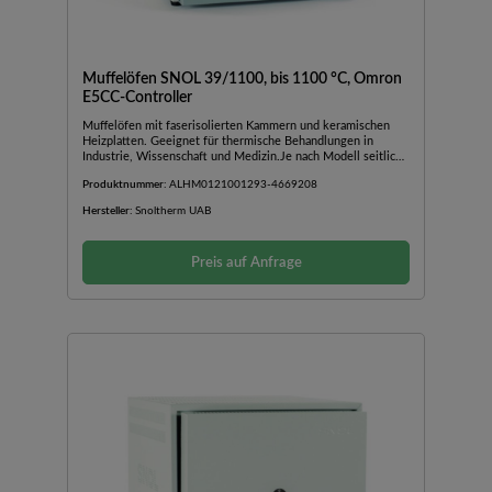
Muffelöfen SNOL 39/1100, bis 1100 °C, Omron
E5CC-Controller
Muffelöfen mit faserisolierten Kammern und keramischen
Heizplatten. Geeignet für thermische Behandlungen in
Industrie, Wissenschaft und Medizin.Je nach Modell seitlich,
nach oben oder nach unten öffnende TürAußengehäuse aus
Produktnummer:
ALHM0121001293-4669208
pulverbeschichtetem BlechKeramische
BodenplatteBedienfeld im unteren Teil des OfensInkl.
Hersteller:
Snoltherm UAB
TürsicherheitsschalterSchnelle AufheizzeitGute Stabilität und
TemperaturverteilungGeringer EnergieverbrauchMit
einfachem Temperaturregler Omron E5CC mit einstellbarer
Preis auf Anfrage
Temperatur und Zeit (nicht programmierbar)