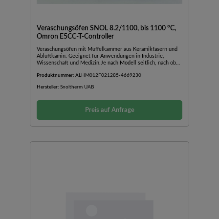
Veraschungsöfen SNOL 8.2/1100, bis 1100 °C,
Omron E5CC-T-Controller
Veraschungsöfen mit Muffelkammer aus Keramikfasern und
Abluftkamin. Geeignet für Anwendungen in Industrie,
Wissenschaft und Medizin.Je nach Modell seitlich, nach oben
oder nach unten öffnende TürAußengehäuse aus
Produktnummer:
ALHM012F021285-4669230
pulverbeschichtetem BlechAbluftkamin mit
VentilatorBedienfeld im unteren Teil des OfensInkl.
Hersteller:
Snoltherm UAB
TürsicherheitsschalterSchnelle AufheizzeitGute Stabilität und
TemperaturverteilungGeringer EnergieverbrauchMit
Temperaturregler Omron E5CC-T: programmierbarer PID-
Preis auf Anfrage
Regler mit 8 Programmen und 32 Programmsegmenten