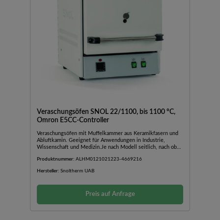
Veraschungsöfen SNOL 22/1100, bis 1100 °C,
Omron E5CC-Controller
Veraschungsöfen mit Muffelkammer aus Keramikfasern und
Abluftkamin. Geeignet für Anwendungen in Industrie,
Wissenschaft und Medizin.Je nach Modell seitlich, nach oben
oder nach unten öffnende TürAußengehäuse aus
Produktnummer:
ALHM0121021223-4669216
pulverbeschichtetem BlechAbluftkamin mit
VentilatorBedienfeld im unteren Teil des OfensInkl.
Hersteller:
Snoltherm UAB
TürsicherheitsschalterSchnelle AufheizzeitGute Stabilität und
TemperaturverteilungGeringer EnergieverbrauchMit
einfachem Temperaturregler Omron E5CC mit einstellbarer
Preis auf Anfrage
Temperatur und Zeit (nicht programmierbar)