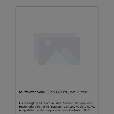
Abzugskamin mit Ventilator oder
KatalysatorTemperaturwählbegrenzer mit einstellbarer
Abschalttemperatur für thermische Schutzklasse 2 gem. EN
60519-2 als Übertemperaturschutz für den Ofen und die
WareSchutzgasanschluss zum Spülen des Ofens mit nicht
brennbaren Schutz- oder Reaktionsgasen (Kombination mit
Abzugskamin, Abzugskamin mit Ventilator oder Katalysator
nicht möglich)Manuelles oder automatisches
BegasungssystemProzesssteuerung und -dokumentation
über VCD-Softwarepaket zur Überwachung, Dokumentation
und SteuerungKeramische Heizplatten mit integriertem
Heizdraht, geschützt und einfach auszuwechselnBeheizung
von zwei Seiten (drei Seiten bei Innenraumvolumen von 24,
40 und 60 l)Die heiße Seite der Hubtür ist vom Bediener
abgewendetAußenabmessungen variieren bei Ausführungen
mit Zusatzausstattung. Maße auf Anfrage.
Muffelöfen Serie LT, bis 1200 °C, mit Hubtür
Für den täglichen Einsatz im Labor. Modelle mit Klapp- oder
Hubtür erhältlich, für Temperaturen von 1100 °C bis 1400 °C.
Ausgestattet mit den programmierbaren Controllern B 510
(Mit Touchpanel, 5 Programme mit je 4 Segmenten) oder C