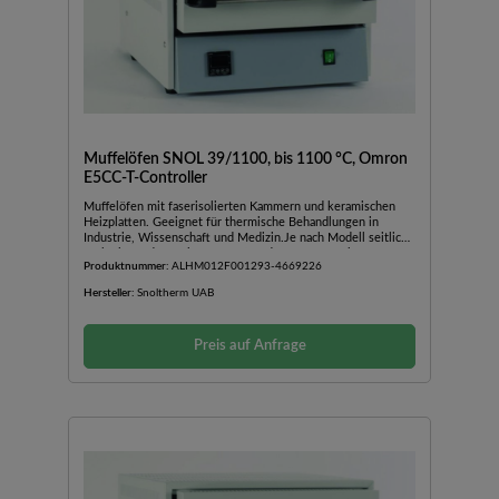
Muffelöfen SNOL 39/1100, bis 1100 °C, Omron
E5CC-T-Controller
Muffelöfen mit faserisolierten Kammern und keramischen
Heizplatten. Geeignet für thermische Behandlungen in
Industrie, Wissenschaft und Medizin.Je nach Modell seitlich,
nach oben oder nach unten öffnende TürAußengehäuse aus
Produktnummer:
ALHM012F001293-4669226
pulverbeschichtetem BlechKeramische
BodenplatteBedienfeld im unteren Teil des OfensInkl.
Hersteller:
Snoltherm UAB
TürsicherheitsschalterSchnelle AufheizzeitGute Stabilität und
TemperaturverteilungGeringer EnergieverbrauchMit
Temperaturregler Omron E5CC-T: programmierbarer PID-
Preis auf Anfrage
Regler mit 8 Programmen und 32 Programmsegmenten