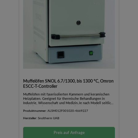
Muffelöfen SNOL 6.7/1300, bis 1300 °C, Omron
E5CC-T-Controller
Muffelöfen mit faserisolierten Kammern und keramischen
Heizplatten. Geeignet für thermische Behandlungen in
Industrie, Wissenschaft und Medizin.Je nach Modell seitlich,
nach oben oder nach unten öffnende TürAußengehäuse aus
Produktnummer:
ALSM012F001020-4669227
pulverbeschichtetem BlechKeramische
BodenplatteBedienfeld im unteren Teil des OfensInkl.
Hersteller:
Snoltherm UAB
TürsicherheitsschalterSchnelle AufheizzeitGute Stabilität und
TemperaturverteilungGeringer EnergieverbrauchMit
Temperaturregler Omron E5CC-T: programmierbarer PID-
Preis auf Anfrage
Regler mit 8 Programmen und 32 Programmsegmenten