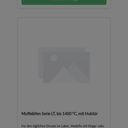
HalbleiterrelaisStandardanschluss 230 V 1/N/PE 50/60 Hz24
und 40 l mit 400 V 3/N/PE 50/60 HzOptional:Abzugskamin,
Abzugskamin mit Ventilator oder
KatalysatorTemperaturwählbegrenzer mit einstellbarer
Abschalttemperatur für thermische Schutzklasse 2 gem. EN
60519-2 als Übertemperaturschutz für den Ofen und die
WareSchutzgasanschluss zum Spülen des Ofens mit nicht
brennbaren Schutz- oder Reaktionsgasen (Kombination mit
Abzugskamin, Abzugskamin mit Ventilator oder Katalysator
nicht möglich)Manuelles oder automatisches
BegasungssystemProzesssteuerung und -dokumentation
über VCD-Softwarepaket zur Überwachung, Dokumentation
und SteuerungMaximale Einsatztemperatur bis 1400 °C (bei
längeren Haltezeiten wird eine Temperatur von max. 1300 °C
empfohlen)Heizelemente auf Tragerohren für freie
Wärmeabstrahlung, kurze Aufheizzeiten und lange
LebensdauerBeheizung von zwei SeitenDie Klapptür kann als
Ablage genutzt werdenAußenabmessungen variieren bei
Ausführungen mit Zusatzausstattung. Maße auf Anfrage.
Muffelöfen Serie LT, bis 1400 °C, mit Hubtür
Für den täglichen Einsatz im Labor. Modelle mit Klapp- oder