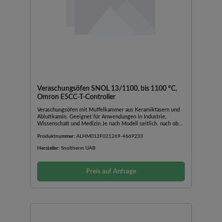
Veraschungsöfen SNOL 13/1100, bis 1100 °C,
Omron E5CC-T-Controller
Veraschungsöfen mit Muffelkammer aus Keramikfasern und
Abluftkamin. Geeignet für Anwendungen in Industrie,
Wissenschaft und Medizin.Je nach Modell seitlich, nach oben
oder nach unten öffnende TürAußengehäuse aus
Produktnummer:
ALHM012F021269-4669233
pulverbeschichtetem BlechAbluftkamin mit
VentilatorBedienfeld im unteren Teil des OfensInkl.
Hersteller:
Snoltherm UAB
TürsicherheitsschalterSchnelle AufheizzeitGute Stabilität und
TemperaturverteilungGeringer EnergieverbrauchMit
Temperaturregler Omron E5CC-T: programmierbarer PID-
Preis auf Anfrage
Regler mit 8 Programmen und 32 Programmsegmenten