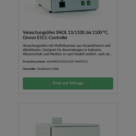
Veraschungsöfen SNOL 13/1100, bis 1100 °C,
Omron E5CC-Controller
Veraschungsöfen mit Muffelkammer aus Keramikfasern und
Abluftkamin. Geeignet für Anwendungen in Industrie,
Wissenschaft und Medizin.Je nach Modell seitlich, nach oben
oder nach unten öffnende TürAußengehäuse aus
Produktnummer:
ALHM0121021269-4669215
pulverbeschichtetem BlechAbluftkamin mit
VentilatorBedienfeld im unteren Teil des OfensInkl.
Hersteller:
Snoltherm UAB
TürsicherheitsschalterSchnelle AufheizzeitGute Stabilität und
TemperaturverteilungGeringer EnergieverbrauchMit
einfachem Temperaturregler Omron E5CC mit einstellbarer
Preis auf Anfrage
Temperatur und Zeit (nicht programmierbar)