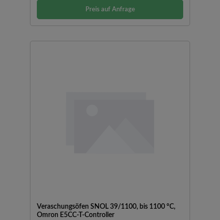
Temperaturregler Omron E5CC-T: programmierbarer PID-
Preis auf Anfrage
Regler mit 8 Programmen und 32 Programmsegmenten
Veraschungsöfen SNOL 39/1100, bis 1100 °C,
Omron E5CC-T-Controller