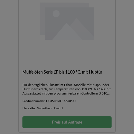
Muffelöfen Serie LT, bis 1100 °C, mit Hubtür
Für den täglichen Einsatz im Labor. Modelle mit Klapp- oder
Hubtür erhältlich, für Temperaturen von 1100 °C bis 1400 °C.
Ausgestattet mit den programmierbaren Controllern B 510
(Mit Touchpanel, 5 Programme mit je 4 Segmenten) oder C
Produktnummer:
L-035H1AO-4660517
550 (Mit Touchpanel, 10 Programme mit je 20 Segmenten), L
1/12 mit Controller R 7 (Dauerbetrieb).Doppelwandiges
Hersteller:
Nabertherm GmbH
Gehäuse aus Edelstahl-Strukturblechen für niedrige
Außentemperaturen und hohe StabilitätRegelbare
Zuluftöffnung in der TürAbluftöffnung in der
Preis auf Anfrage
OfenrückwandGeräuscharmer Betrieb der Heizung mit
HalbleiterrelaisStandardanschluss 230 V 1/N/PE 50/60 Hz24
und 40 l mit 400 V 3/N/PE 50/60 HzOptional:Abzugskamin,