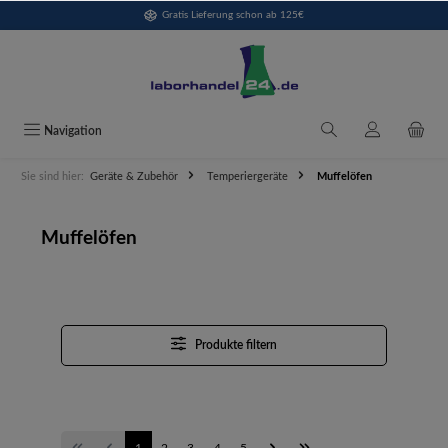
Gratis Lieferung schon ab 125€
alt springen
Navigation
Sie sind hier:
Geräte & Zubehör
Temperiergeräte
Muffelöfen
Muffelöfen
Produkte filtern
1
2
3
4
5