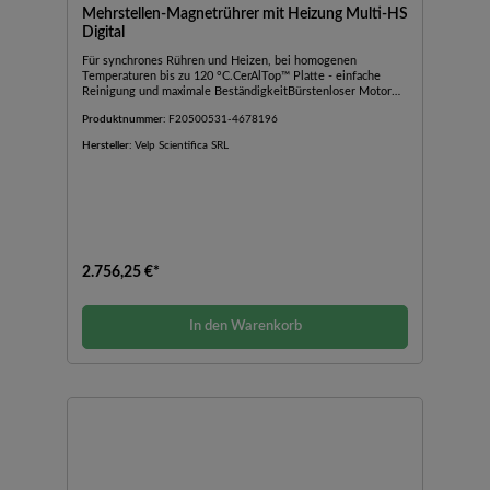
Mehrstellen-Magnetrührer mit Heizung Multi-HS
Digital
Für synchrones Rühren und Heizen, bei homogenen
Temperaturen bis zu 120 °C.CerAlTop™ Platte - einfache
Reinigung und maximale BeständigkeitBürstenloser Motor
garantiert konstante GeschwindigkeitSpeedServo™
Produktnummer:
F20500531-4678196
Technologie hält die Geschwindigkeit konstant, wenn sich
die Viskosität des Mediums ändertDigitale Drehzahl- und
Hersteller:
Velp Scientifica SRL
TemperaturanzeigeHeizplatte aus Aluminium mit
KeramikbeschichtungDigitale Schnittstelle mit
SymbolenIntegrierter Timer 1 min bis 99 h 59
minProgrammierbare, automatische Umkehrung der
RührrichtungHeizplattenwarnung, wenn die
Plattentemperatur über 50 °C liegtSperrfunktion verhindert
unbeabsichtigte ÄnderungenMax. Mediumstemperatur 70 °C
(je nach Gefäß)
2.756,25 €*
In den Warenkorb