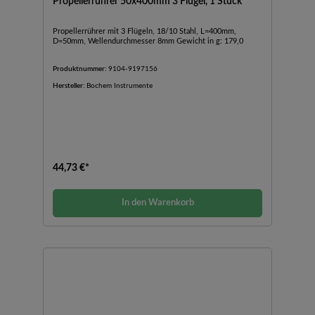
Propellerrührer 50x400mm 3 Flügel, 1 Stück
Propellerrührer mit 3 Flügeln, 18/10 Stahl, L=400mm,
D=50mm, Wellendurchmesser 8mm Gewicht in g: 179,0
Produktnummer:
9104-9197156
Hersteller:
Bochem Instrumente
44,73 €*
In den Warenkorb