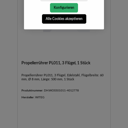
Konfigurieren
Alle Cookies akzeptieren
Propellerrührer PL011, 3 Flügel, 1 Stück
Propellerrührer PL011, 3 Flügel, Edelstahl, Flügelbreite: 60
mm, Ø 8 mm, Länge: 500 mm, 1 Stück
Produktnummer:
DH.WOS501011-4012778
Hersteller:
WITEG