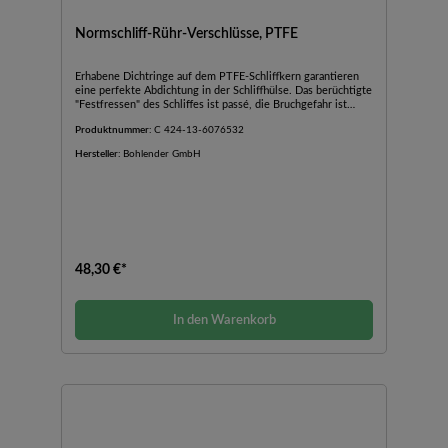
Normschliff-Rühr-Verschlüsse, PTFE
Erhabene Dichtringe auf dem PTFE-Schliffkern garantieren
eine perfekte Abdichtung in der Schliffhülse. Das berüchtigte
"Festfressen" des Schliffes ist passé, die Bruchgefahr ist
deutlich verringert, und der Schliffkern lässt sich mühelos
Produktnummer:
C 424-13-6076532
wieder aus der Schliffhülse lösen. Eine Spezialdichtung aus
PTFE und FPM-O-Ring sorgt durch dosierten Druck einer
Hersteller:
Bohlender GmbH
GL-Schraubkappe auf den O-Ring für die richtige Abdichtung
gegenüber der Rührwelle. Sie lässt sich nach der Abnutzung
problemlos austauschen. Vakuumtauglich, perfekte Führung
für Edelstahl-, Glas- und BOLA Rührwellen.
48,30 €*
In den Warenkorb