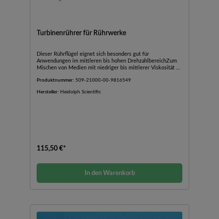
Turbinenrührer für Rührwerke
Dieser Rührflügel eignet sich besonders gut für
Anwendungen im mittleren bis hohen DrehzahlbereichZum
Mischen von Medien mit niedriger bis mittlerer Viskosität <
500 mPasIdeal zum Begasen von FlüssigkeitenDieses Modell
Produktnummer:
509-21000-00-9816549
bildet vornehmlich eine radiale Strömung
Hersteller:
Heidolph Scientific
115,50 €*
In den Warenkorb