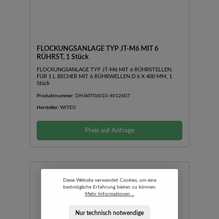
FLOCKUNGSANLAGE TYP JT-M6 MIT 6
RÜHRST, 1 Stück
FLOCKUNGSANLAGE TYP JT-M6 MIT 6 RÜHRSTELLEN,
FÜR 1 L BECHER MIT 6 RÜHRWELLEN D 6 X 400 MM, 1
Stück
Produktnummer:
DH.WJT06010-4012607
Hersteller:
WITEG
Preis auf Anfrage
Diese Website verwendet Cookies, um eine
bestmögliche Erfahrung bieten zu können.
Mehr Informationen ...
Nur technisch notwendige