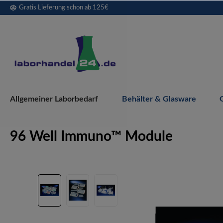
Gratis Lieferung schon ab 125€
springen
Zur Hauptnavigation springen
Allgemeiner Laborbedarf
Behälter & Glasware
96 Well Immuno™ Module
Bildergalerie überspringen