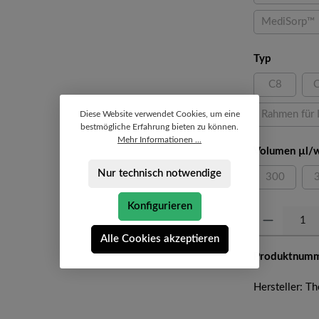
MediSorp™
(Diese O
auswähle
Typ
C8
(Diese Opti
Rahmen für 
Diese Website verwendet Cookies, um eine
bestmögliche Erfahrung bieten zu können.
Mehr Informationen ...
Volumen µl/w
Nur technisch notwendige
300
(Diese Opti
Konfigurieren
Produkt Anzahl: 
Alle Cookies akzeptieren
Produktnum
Hersteller: 