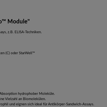
no™ Module"
says, z.B. ELISA-Techniken.
cken (C) oder StarWell™
 Absorption hydrophober Moleküle.
ne Vielzahl an Biomolekülen.
phil und eignen sich ideal für Antikörper-Sandwich-Assays.