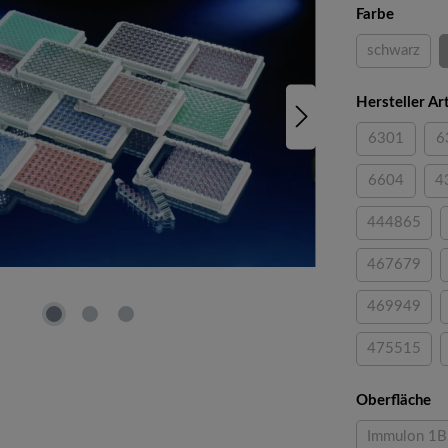
auswäh
Farbe
schwarz
(Diese Opt
Hersteller A
6301
6
(Diese Opti
6604
4
(Diese Opti
444865
(Diese Opt
467679
(Diese Opt
469949
(Diese Opt
475515
(Diese Opt
au
Oberfläche
Immulon 1B
(Diese 