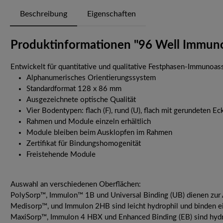
Beschreibung
Eigenschaften
Produktinformationen "96 Well Immu
Entwickelt für quantitative und qualitative Festphasen-Immunoas
Alphanumerisches Orientierungssystem
Standardformat 128 x 86 mm
Ausgezeichnete optische Qualität
Vier Bodentypen: flach (F), rund (U), flach mit gerundeten E
Rahmen und Module einzeln erhältlich
Module bleiben beim Ausklopfen im Rahmen
Zertifikat für Bindungshomogenität
Freistehende Module
Auswahl an verschiedenen Oberflächen:
PolySorp™, Immulon™ 1B und Universal Binding (UB) dienen zur
Medisorp™, und Immulon 2HB sind leicht hydrophil und binden ei
MaxiSorp™, Immulon 4 HBX und Enhanced Binding (EB) sind hydro