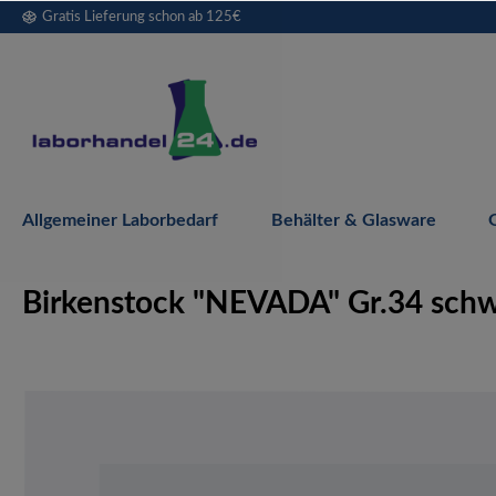
Gratis Lieferung schon ab 125€
springen
Zur Hauptnavigation springen
Allgemeiner Laborbedarf
Behälter & Glasware
Birkenstock "NEVADA" Gr.34 schwa
Bildergalerie überspringen