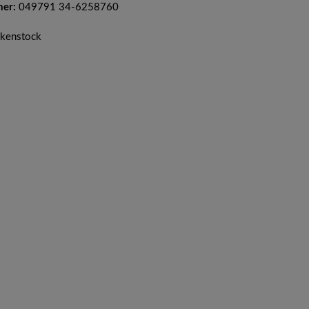
mer:
049791 34-6258760
irkenstock