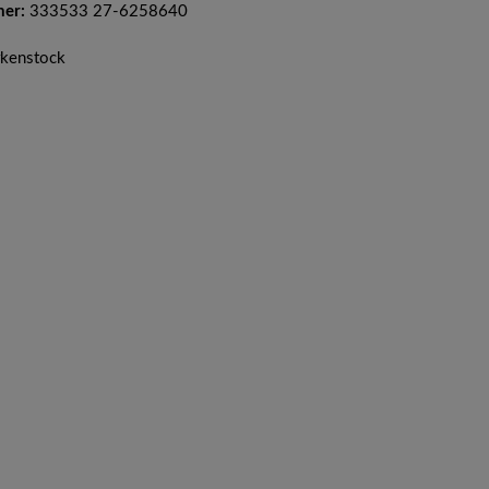
mer:
333533 27-6258640
irkenstock