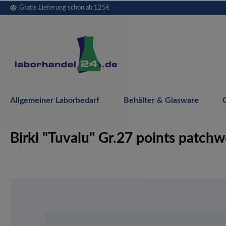
Gratis Lieferung schon ab 125€
springen
Zur Hauptnavigation springen
Allgemeiner Laborbedarf
Behälter & Glasware
Birki "Tuvalu" Gr.27 points patchw
Bildergalerie überspringen