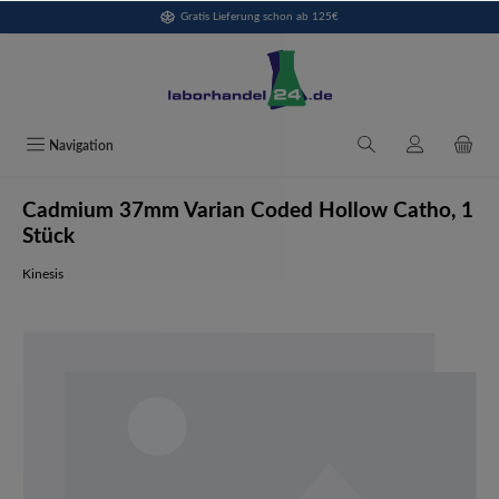
Gratis Lieferung schon ab 125€
alt springen
Navigation
Cadmium 37mm Varian Coded Hollow Catho, 1
Stück
Kinesis
Bildergalerie überspringen