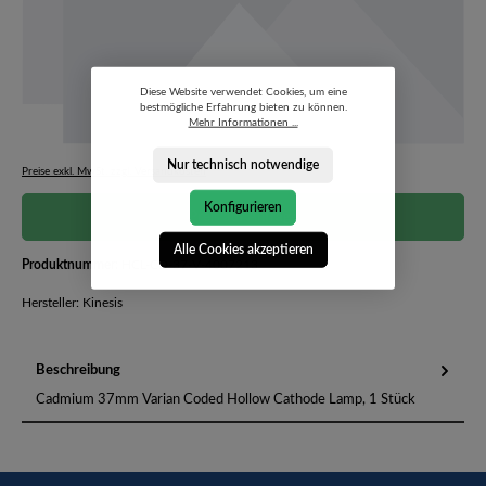
Diese Website verwendet Cookies, um eine
bestmögliche Erfahrung bieten zu können.
Mehr Informationen ...
Nur technisch notwendige
Preise exkl. MwSt. zzgl. Versandkosten
Konfigurieren
Preis auf Anfrage
Alle Cookies akzeptieren
Produktnummer:
HCL-CD-37-V-4007213
Hersteller: Kinesis
Beschreibung
Cadmium 37mm Varian Coded Hollow Cathode Lamp, 1 Stück