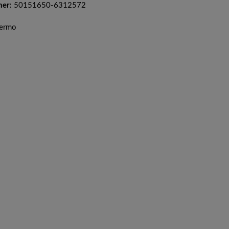
mer:
50151650-6312572
hermo