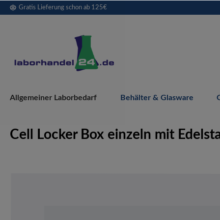
Gratis Lieferung schon ab 125€
springen
Zur Hauptnavigation springen
Allgemeiner Laborbedarf
Behälter & Glasware
Cell Locker Box einzeln mit Edelst
Bildergalerie überspringen