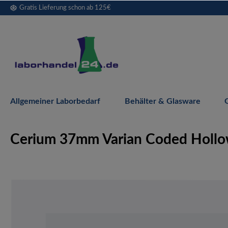
Gratis Lieferung schon ab 125€
springen
Zur Hauptnavigation springen
Allgemeiner Laborbedarf
Behälter & Glasware
Cerium 37mm Varian Coded Hollow
Bildergalerie überspringen