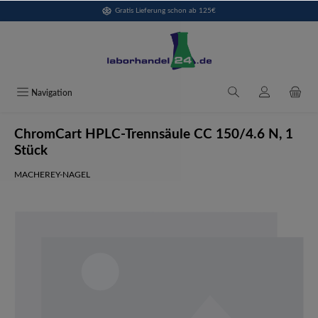
Gratis Lieferung schon ab 125€
alt springen
Navigation
ChromCart HPLC-Trennsäule CC 150/4.6 N, 1
Stück
MACHEREY-NAGEL
Bildergalerie überspringen