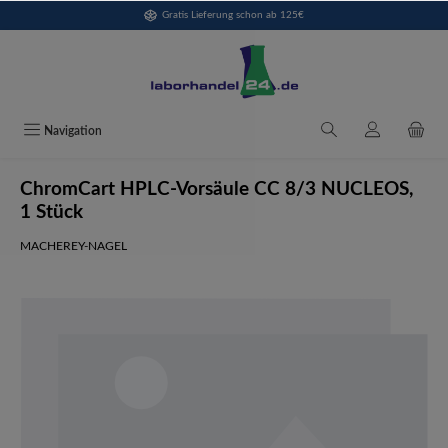
Gratis Lieferung schon ab 125€
alt springen
Navigation
ChromCart HPLC-Vorsäule CC 8/3 NUCLEOS,
1 Stück
MACHEREY-NAGEL
Bildergalerie überspringen