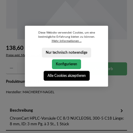
Diese Website verwendet Cookies, um eine
bestmögliche Erfahrung bieten zu können.
Mehr Informationen ...
138,60 €*
Nur technisch notwendige
Preise exkl. MwSt. zzgl. Versandkosten
Konfigurieren
Produkt Anzahl: Gib den gewünschten Wert ein oder benutze die Schaltflächen um die Anzahl 
In den Warenkorb
Alle Cookies akzeptieren
Produktnummer:
721608.30-4002612
Hersteller: MACHEREY-NAGEL
Beschreibung
ChromCart HPLC-Vorsäule CC 8/3 NUCLEOSIL 300-5 C18 Länge:
8 mm, ID: 3 mm Pg. à 3 St., 1 Stück