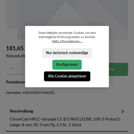
Diese Website verwendet Cookies, um eine
bestmögliche Erfahrung bieten zu können.
Mehr Informationen ...
181,65 €*
Nur technisch notwendige
Preise exkl. MwSt. zzgl. Versandkosten
Konfigurieren
Produkt Anzahl: Gib den gewünschten Wert ein oder benutze die Schaltflächen um die Anzahl 
In den Warenkorb
Alle Cookies akzeptieren
Produktnummer:
721613.30-4002621
Hersteller: MACHEREY-NAGEL
Beschreibung
ChromCart HPLC-Vorsäule CC 8/3 NUCLEOSIL 100-3 Protect I
Länge: 8 mm, ID: 3 mm Pg. à 3 St., 1 Stück