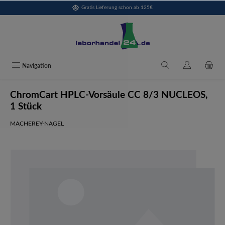
Gratis Lieferung schon ab 125€
alt springen
Navigation
ChromCart HPLC-Vorsäule CC 8/3 NUCLEOS,
1 Stück
MACHEREY-NAGEL
Bildergalerie überspringen