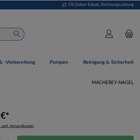
5% Online-Rabatt, Rechnungszahlung
 -vorbereitung
Pumpen
Reinigung & Sicherheit
MACHEREY-NAGEL
 €*
. zzgl. Versandkosten
Gib den gewünschten Wert ein oder benutze die Schaltflächen um die Anzahl zu erhöh