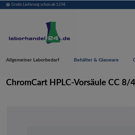
Gratis Lieferung schon ab 125€
springen
Zur Hauptnavigation springen
Allgemeiner Laborbedarf
Behälter & Glasware
ChromCart HPLC-Vorsäule CC 8/
Bildergalerie überspringen