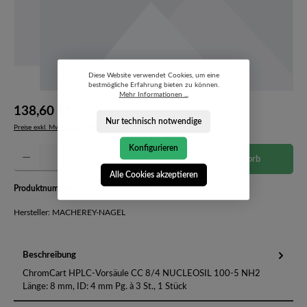
Diese Website verwendet Cookies, um eine
bestmögliche Erfahrung bieten zu können.
Mehr Informationen ...
138,60 €*
Nur technisch notwendige
Preise exkl. MwSt. zzgl. Versandkosten
Konfigurieren
Produkt Anzahl: Gib den gewünschten Wert ein oder benutze die Schaltflächen um die Anzahl 
In den Warenkorb
Alle Cookies akzeptieren
Produktnummer:
721605.40-4002608
Hersteller: MACHEREY-NAGEL
Beschreibung
ChromCart HPLC-Vorsäule CC 8/4 NUCLEOSIL 100-5 NH2
Länge: 8 mm, ID: 4 mm Pg. à 3 St., 1 Stück