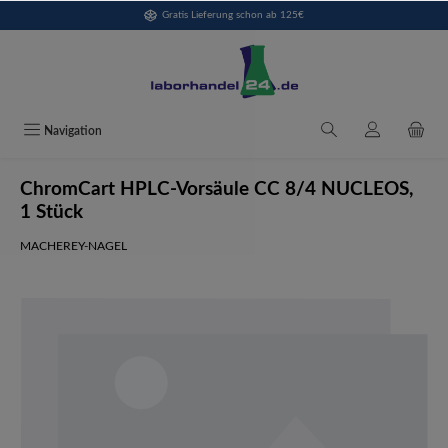
Gratis Lieferung schon ab 125€
alt springen
Navigation
ChromCart HPLC-Vorsäule CC 8/4 NUCLEOS,
1 Stück
MACHEREY-NAGEL
Bildergalerie überspringen