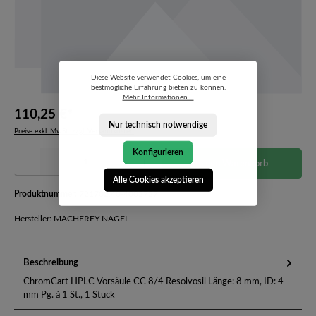
Diese Website verwendet Cookies, um eine
bestmögliche Erfahrung bieten zu können.
Mehr Informationen ...
110,25 €*
Nur technisch notwendige
Preise exkl. MwSt. zzgl. Versandkosten
Konfigurieren
Produkt Anzahl: Gib den gewünschten Wert ein oder benutze die Schaltflächen um die Anzahl 
In den Warenkorb
Alle Cookies akzeptieren
Produktnummer:
721702.40-4002727
Hersteller: MACHEREY-NAGEL
Beschreibung
ChromCart HPLC Vorsäule CC 8/4 Resolvosil Länge: 8 mm, ID: 4
mm Pg. à 1 St., 1 Stück