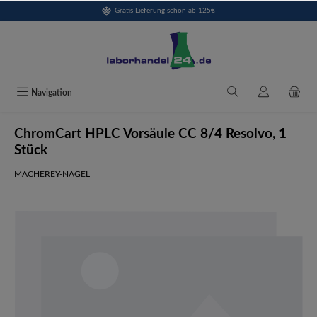
Gratis Lieferung schon ab 125€
alt springen
Navigation
ChromCart HPLC Vorsäule CC 8/4 Resolvo, 1
Stück
MACHEREY-NAGEL
Bildergalerie überspringen