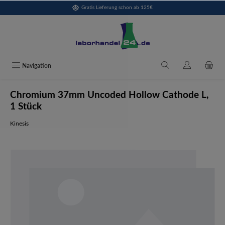
Gratis Lieferung schon ab 125€
alt springen
Navigation
Chromium 37mm Uncoded Hollow Cathode L,
1 Stück
Kinesis
Bildergalerie überspringen