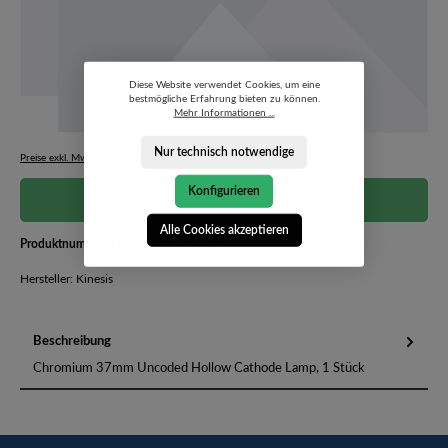
Diese Website verwendet Cookies, um eine
bestmögliche Erfahrung bieten zu können.
Mehr Informationen ...
Nur technisch notwendige
Preise exkl. MwSt. zzgl. Versandkosten
Konfigurieren
Preis auf Anfrage
Alle Cookies akzeptieren
Produktnummer:
HCL-CR-37-4007223
Hersteller: Kinesis
Beschreibung
Chromium 37mm Uncoded Hollow Cathode Lamp, 1 Stück