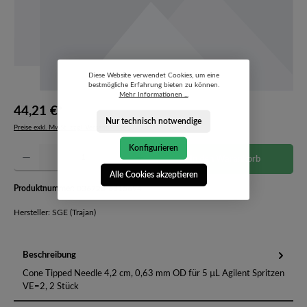
Diese Website verwendet Cookies, um eine
bestmögliche Erfahrung bieten zu können.
Mehr Informationen ...
44,21 €*
Nur technisch notwendige
Preise exkl. MwSt. zzgl. Versandkosten
Konfigurieren
Produkt Anzahl: Gib den gewünschten Wert ein oder benutze die Schaltflächen um die Anzahl 
In den Warenkorb
Alle Cookies akzeptieren
Produktnummer:
036720-6315694
Hersteller: SGE (Trajan)
Beschreibung
Cone Tipped Needle 4,2 cm, 0,63 mm OD für 5 µL Agilent Spritzen
VE=2, 2 Stück