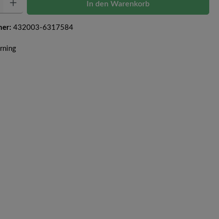
In den Warenkorb
mer:
432003-6317584
orning