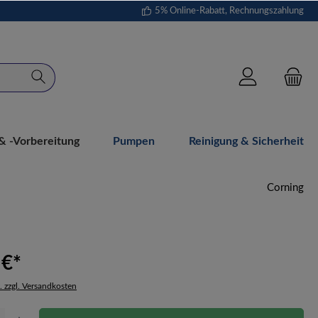
5% Online-Rabatt, Rechnungszahlung
 -vorbereitung
Pumpen
Reinigung & Sicherheit
Corning
 €*
. zzgl. Versandkosten
Gib den gewünschten Wert ein oder benutze die Schaltflächen um die Anzahl zu erhöh