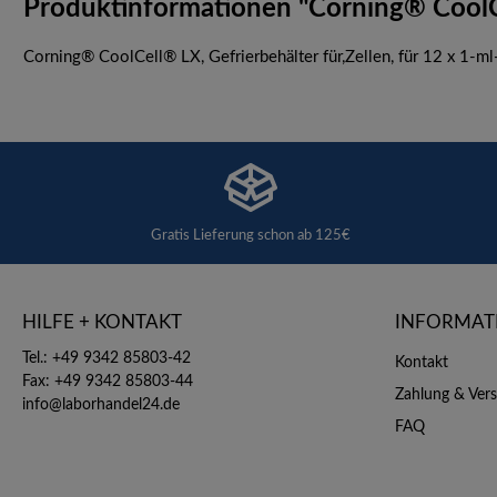
Produktinformationen "Corning® CoolCe
Corning® CoolCell® LX, Gefrierbehälter für,Zellen, für 12 x 1-m
Gratis Lieferung schon ab 125€
HILFE + KONTAKT
INFORMAT
Tel.: +49 9342 85803-42
Kontakt
Fax: +49 9342 85803-44
Zahlung & Ver
info@laborhandel24.de
FAQ