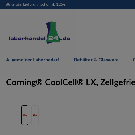
Gratis Lieferung schon ab 125€
springen
Zur Hauptnavigation springen
Allgemeiner Laborbedarf
Behälter & Glasware
Corning® CoolCell® LX, Zellgefrie
Bildergalerie überspringen