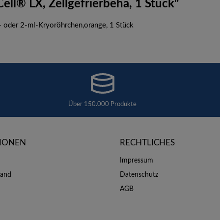
ll® LX, Zellgefrierbehä, 1 Stück"
l- oder 2-ml-Kryoröhrchen,orange, 1 Stück
Über 150.000 Produkte
IONEN
RECHTLICHES
Impressum
sand
Datenschutz
AGB