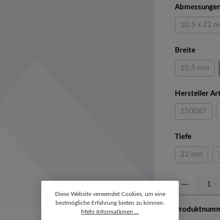
Abmessungen
10.5 x 22 
(Diese
auswäh
Breite
10.5 mm
(Diese Op
Hersteller A
150067
(Diese Opt
auswähl
Tiefe
22 mm
(Diese Opti
Produkt Anzahl: 
Diese Website verwendet Cookies, um eine
bestmögliche Erfahrung bieten zu können.
Produktnum
Mehr Informationen ...