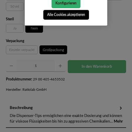
Konfigurieren
50 ml
(Diese Option ist zurzeit nicht verfügbar.)
Alle Cookies akzeptieren
auswählen
Steril
Ja
Nein
(Diese Option ist zurzeit nicht verfügbar.)
auswählen
Verpackung
Einzeln verpackt
Großpackung
(Diese Option ist zurzeit nicht verfügbar.)
Produkt Anzahl: Gib den gewünschten Wert ein oder benutze die Schaltflächen um die Anzahl 
In den Warenkorb
Produktnummer:
29 00 405-4653532
Hersteller: Ratiolab GmbH
Beschreibung
Die Dispenser-Tips ermöglichen eine exakte Dosierung und können
für viskose Flüssigkeiten bis hin zu aggressiven Chemikalien…
Mehr