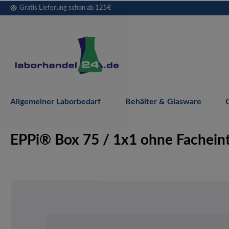
Gratis Lieferung schon ab 125€
springen
Zur Hauptnavigation springen
Allgemeiner Laborbedarf
Behälter & Glasware
EPPi® Box 75 / 1x1 ohne Facheint
Bildergalerie überspringen