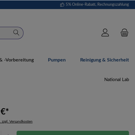
5% Online-Rabatt, Rechnungszahlung
 -vorbereitung
Pumpen
Reinigung & Sicherheit
National Lab
 €*
. zzgl. Versandkosten
Gib den gewünschten Wert ein oder benutze die Schaltflächen um die Anzahl zu erhöh