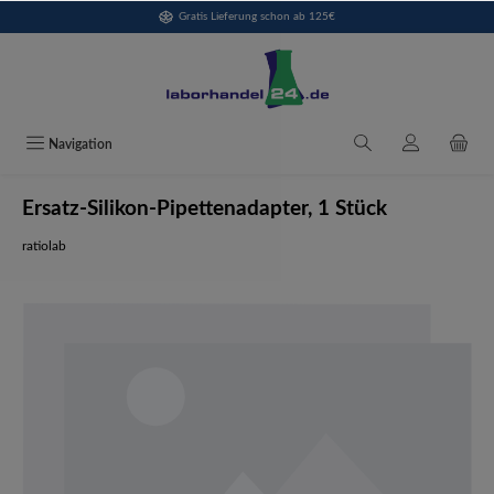
Gratis Lieferung schon ab 125€
alt springen
Navigation
Ersatz-Silikon-Pipettenadapter, 1 Stück
ratiolab
Bildergalerie überspringen