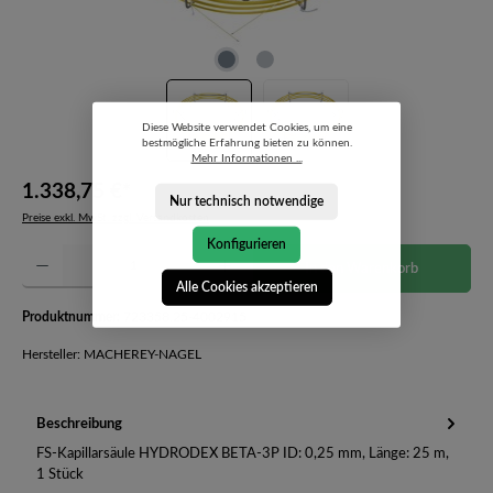
Diese Website verwendet Cookies, um eine
bestmögliche Erfahrung bieten zu können.
Mehr Informationen ...
1.338,75 €*
Nur technisch notwendige
Preise exkl. MwSt. zzgl. Versandkosten
Konfigurieren
Produkt Anzahl: Gib den gewünschten Wert ein oder benutze die Schaltflächen um die Anzahl 
In den Warenkorb
Alle Cookies akzeptieren
Produktnummer:
723358.25-4002915
Hersteller: MACHEREY-NAGEL
Beschreibung
FS-Kapillarsäule HYDRODEX BETA-3P ID: 0,25 mm, Länge: 25 m,
1 Stück