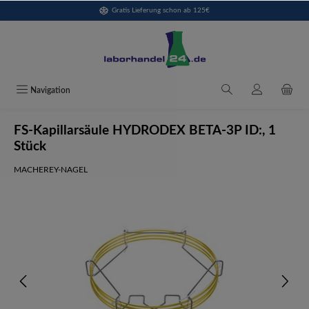
Gratis Lieferung schon ab 125€
alt springen
Navigation
FS-Kapillarsäule HYDRODEX BETA-3P ID:, 1
Stück
MACHEREY-NAGEL
Bildergalerie überspringen