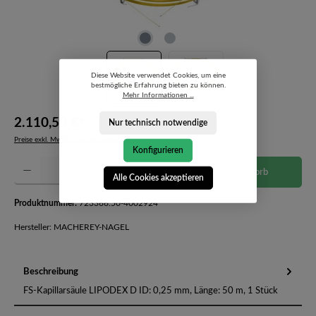
Diese Website verwendet Cookies, um eine
bestmögliche Erfahrung bieten zu können.
Mehr Informationen ...
2.110,50 €*
Nur technisch notwendige
Preise exkl. MwSt. zzgl. Versandkosten
Konfigurieren
Produkt Anzahl: Gib den gewünschten Wert ein oder benutze die Schaltflächen um die Anzahl 
In den Warenkorb
Alle Cookies akzeptieren
Produktnummer:
723366.50-4002924
Hersteller: MACHEREY-NAGEL
Beschreibung
FS-Kapillarsäule LIPODEX D ID: 0,25 mm, Länge: 50 m, 1 Stück