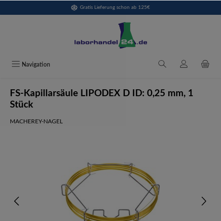
Gratis Lieferung schon ab 125€
alt springen
Navigation
FS-Kapillarsäule LIPODEX D ID: 0,25 mm, 1
Stück
MACHEREY-NAGEL
Bildergalerie überspringen