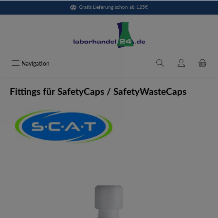
Gratis Lieferung schon ab 125€
alt springen
Navigation
Fittings für SafetyCaps / SafetyWasteCaps
Bildergalerie überspringen