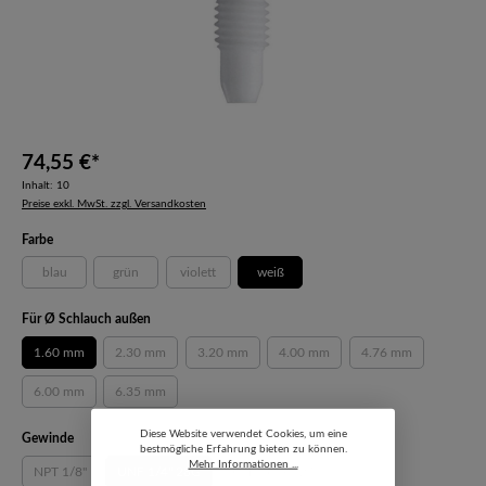
74,55 €*
Inhalt:
10
Preise exkl. MwSt. zzgl. Versandkosten
auswählen
Farbe
blau
grün
violett
weiß
(Diese Option ist zurzeit nicht verfügbar.)
(Diese Option ist zurzeit nicht verfügbar.)
(Diese Option ist zurzeit nicht verfügbar.)
auswählen
Für Ø Schlauch außen
1.60 mm
2.30 mm
3.20 mm
4.00 mm
4.76 mm
(Diese Option ist zurzeit nicht verfügbar.)
(Diese Option ist zurzeit nicht verfügbar.)
(Diese Option ist zurzeit nicht ver
(Diese Option ist z
6.00 mm
6.35 mm
(Diese Option ist zurzeit nicht verfügbar.)
(Diese Option ist zurzeit nicht verfügbar.)
Diese Website verwendet Cookies, um eine
auswählen
Gewinde
bestmögliche Erfahrung bieten zu können.
Mehr Informationen ...
NPT 1/8"
UNF 1/4" 28G
UNF 5/16"-24
(Diese Option ist zurzeit nicht verfügbar.)
(Diese Option ist zurzeit nicht verfügbar.