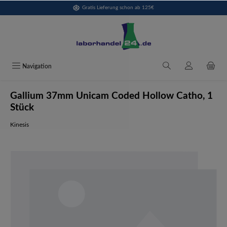
Gratis Lieferung schon ab 125€
alt springen
Navigation
Gallium 37mm Unicam Coded Hollow Catho, 1
Stück
Kinesis
Bildergalerie überspringen