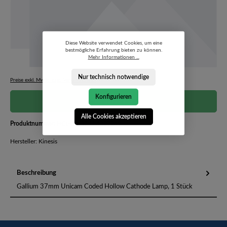
Diese Website verwendet Cookies, um eine
bestmögliche Erfahrung bieten zu können.
Mehr Informationen ...
Nur technisch notwendige
Preise exkl. MwSt. zzgl. Versandkosten
Konfigurieren
Preis auf Anfrage
Alle Cookies akzeptieren
Produktnummer:
HCL-GA-37-U-4007249
Hersteller: Kinesis
Beschreibung
Gallium 37mm Unicam Coded Hollow Cathode Lamp, 1 Stück