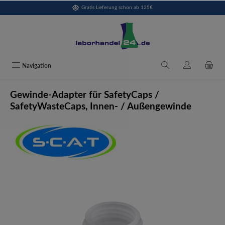
Gratis Lieferung schon ab 125€
alt springen
Navigation
Gewinde-Adapter für SafetyCaps /
SafetyWasteCaps, Innen- / Außengewinde
Bildergalerie überspringen