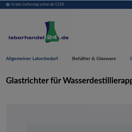
Gratis Lieferung schon ab 125€
springen
Zur Hauptnavigation springen
Allgemeiner Laborbedarf
Behälter & Glasware
Glastrichter für Wasserdestillierap
Bildergalerie überspringen