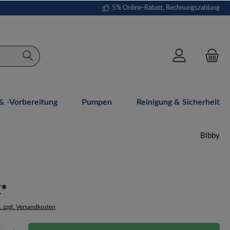
5% Online-Rabatt, Rechnungszahlung
 -vorbereitung
Pumpen
Reinigung & Sicherheit
Bibby
€*
. zzgl. Versandkosten
Gib den gewünschten Wert ein oder benutze die Schaltflächen um die Anzahl zu erhöh