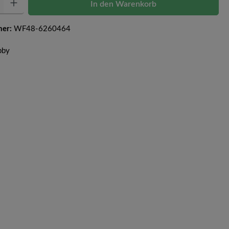
In den Warenkorb
mer:
WF48-6260464
bby