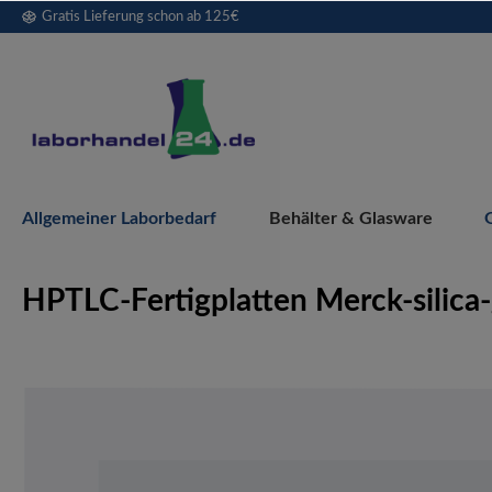
Gratis Lieferung schon ab 125€
springen
Zur Hauptnavigation springen
Allgemeiner Laborbedarf
Behälter & Glasware
HPTLC-Fertigplatten Merck-silica-
Bildergalerie überspringen