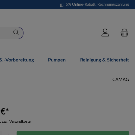
5% Online-Rabatt, Rechnungszahlung
 -vorbereitung
Pumpen
Reinigung & Sicherheit
CAMAG
 €*
. zzgl. Versandkosten
Gib den gewünschten Wert ein oder benutze die Schaltflächen um die Anzahl zu erhöh