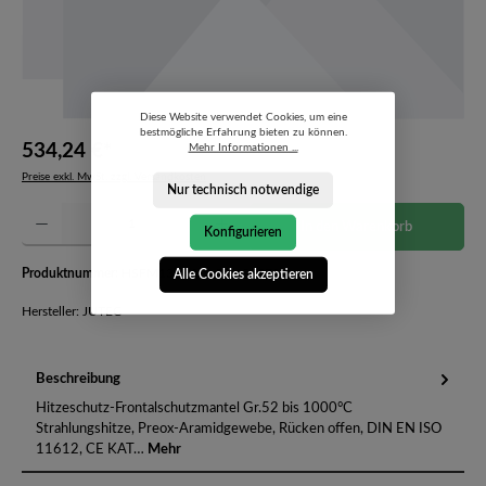
Diese Website verwendet Cookies, um eine
bestmögliche Erfahrung bieten zu können.
534,24 €*
Mehr Informationen ...
Preise exkl. MwSt. zzgl. Versandkosten
Nur technisch notwendige
Produkt Anzahl: Gib den gewünschten Wert ein oder benutze die Schaltflächen um die Anzahl 
In den Warenkorb
Konfigurieren
Produktnummer:
HSFM130KA-1-52-6315700
Alle Cookies akzeptieren
Hersteller: JUTEC
Beschreibung
Hitzeschutz-Frontalschutzmantel Gr.52 bis 1000°C
Strahlungshitze, Preox-Aramidgewebe, Rücken offen, DIN EN ISO
11612, CE KAT…
Mehr