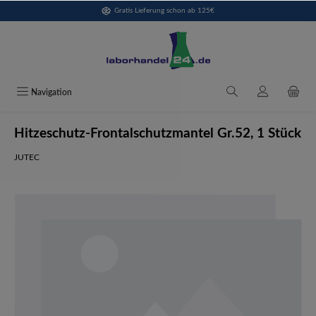
Gratis Lieferung schon ab 125€
alt springen
Navigation
Hitzeschutz-Frontalschutzmantel Gr.52, 1 Stück
JUTEC
Bildergalerie überspringen