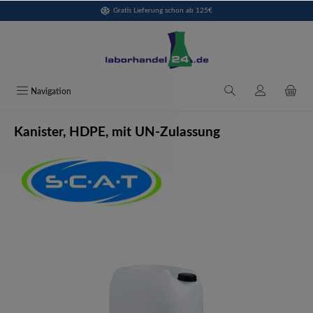
Gratis Lieferung schon ab 125€
alt springen
Navigation
Kanister, HDPE, mit UN-Zulassung
Bildergalerie überspringen