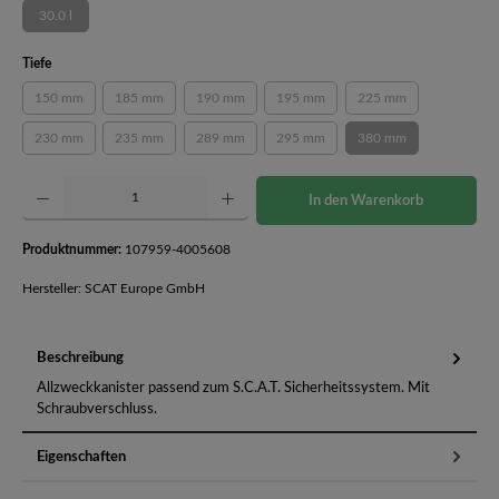
30.0 l
(Diese Option ist zurzeit nicht verfügbar.)
auswählen
Tiefe
150 mm
185 mm
190 mm
195 mm
225 mm
(Diese Option ist zurzeit nicht verfügbar.)
(Diese Option ist zurzeit nicht verfügbar.)
(Diese Option ist zurzeit nicht verfügbar.)
(Diese Option ist zurzeit nicht verfüg
(Diese Option ist zurz
230 mm
235 mm
289 mm
295 mm
380 mm
(Diese Option ist zurzeit nicht verfügbar.)
(Diese Option ist zurzeit nicht verfügbar.)
(Diese Option ist zurzeit nicht verfügbar.)
(Diese Option ist zurzeit nicht verfüg
(Diese Option ist zurz
Produkt Anzahl: Gib den gewünschten Wert ein oder benutze die Schaltflächen um die Anzahl 
In den Warenkorb
Produktnummer:
107959-4005608
Hersteller: SCAT Europe GmbH
Beschreibung
Allzweckkanister passend zum S.C.A.T. Sicherheitssystem. Mit
Schraubverschluss.
Eigenschaften