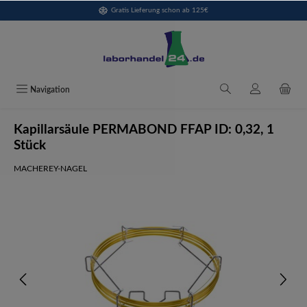
Gratis Lieferung schon ab 125€
alt springen
Navigation
Kapillarsäule PERMABOND FFAP ID: 0,32, 1
Stück
MACHEREY-NAGEL
Bildergalerie überspringen