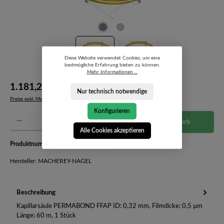
Diese Website verwendet Cookies, um eine
bestmögliche Erfahrung bieten zu können.
Mehr Informationen ...
1.181,25 €*
Nur technisch notwendige
Preise exkl. MwSt. zzgl. Versandkosten
Konfigurieren
Produkt Anzahl: Gib den gewünschten Wert ein oder benutze die Schaltflächen um die Anzahl 
In den Warenkorb
Alle Cookies akzeptieren
Produktnummer:
723344.60-4002906
Hersteller: MACHEREY-NAGEL
Beschreibung
Kapillarsäule PERMABOND FFAP ID: 0,32 mm, Filmdicke: 0,5 µm
Länge: 60 m, 1 Stück