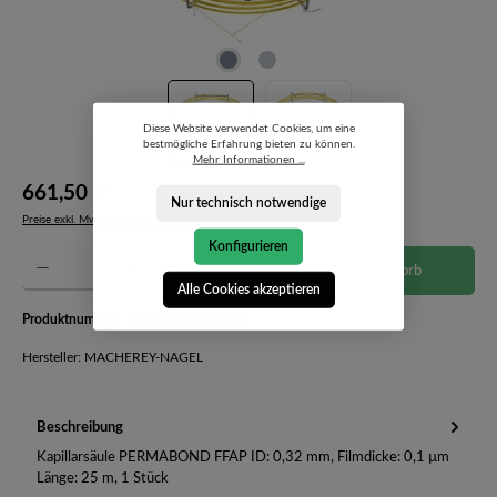
Diese Website verwendet Cookies, um eine
bestmögliche Erfahrung bieten zu können.
Mehr Informationen ...
661,50 €*
Nur technisch notwendige
Preise exkl. MwSt. zzgl. Versandkosten
Konfigurieren
Produkt Anzahl: Gib den gewünschten Wert ein oder benutze die Schaltflächen um die Anzahl 
In den Warenkorb
Alle Cookies akzeptieren
Produktnummer:
723356.25-4002913
Hersteller: MACHEREY-NAGEL
Beschreibung
Kapillarsäule PERMABOND FFAP ID: 0,32 mm, Filmdicke: 0,1 µm
Länge: 25 m, 1 Stück