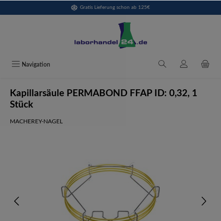
Gratis Lieferung schon ab 125€
alt springen
Navigation
Kapillarsäule PERMABOND FFAP ID: 0,32, 1
Stück
MACHEREY-NAGEL
Bildergalerie überspringen