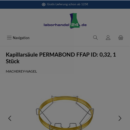
Gratis Lieferung schon ab 125€
alt springen
Navigation
Kapillarsäule PERMABOND FFAP ID: 0,32, 1
Stück
MACHEREY-NAGEL
Bildergalerie überspringen