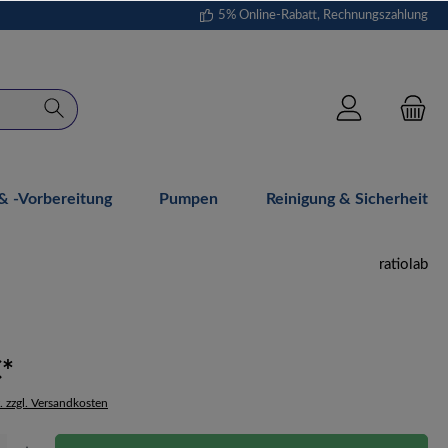
5% Online-Rabatt, Rechnungszahlung
 -vorbereitung
Pumpen
Reinigung & Sicherheit
ratiolab
€*
. zzgl. Versandkosten
Gib den gewünschten Wert ein oder benutze die Schaltflächen um die Anzahl zu erhöh