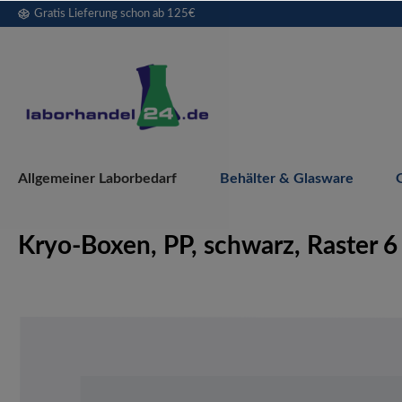
Gratis Lieferung schon ab 125€
springen
Zur Hauptnavigation springen
Allgemeiner Laborbedarf
Behälter & Glasware
Kryo-Boxen, PP, schwarz, Raster 6 
Bildergalerie überspringen