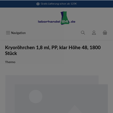
Gratis Lieferung schon ab 125€
alt springen
Navigation
Kryoröhrchen 1,8 ml, PP, klar Höhe 48, 1800
Stück
Thermo
Bildergalerie überspringen