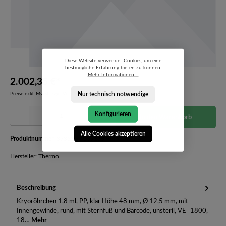
Diese Website verwendet Cookies, um eine
bestmögliche Erfahrung bieten zu können.
Mehr Informationen ...
2.002,35 €*
Nur technisch notwendige
Preise exkl. MwSt. zzgl. Versandkosten
Produkt Anzahl: Gib den gewünschten Wert ein oder benutze die Schaltflächen um die Anzahl 
Konfigurieren
In den Warenkorb
Alle Cookies akzeptieren
Produktnummer:
373530-4009153
Hersteller: Thermo
Beschreibung
Kryoröhrchen 1,8 ml, PP, klar Höhe 48 mm, Ø 12,5 mm, mit
Innengewinde, rund, mit Sternfuß und Barcode, unsteril, VE=1800,
18…
Mehr