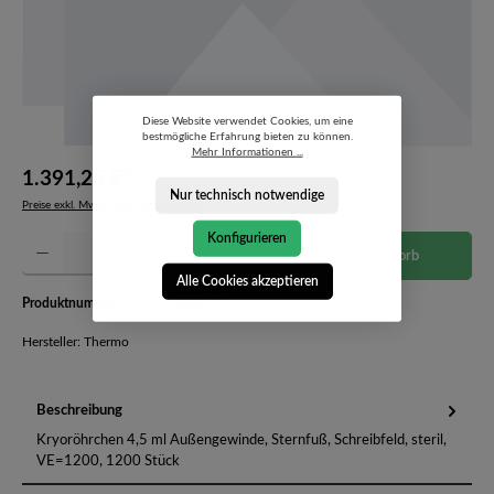
Diese Website verwendet Cookies, um eine
bestmögliche Erfahrung bieten zu können.
Mehr Informationen ...
1.391,25 €*
Nur technisch notwendige
Preise exkl. MwSt. zzgl. Versandkosten
Konfigurieren
Produkt Anzahl: Gib den gewünschten Wert ein oder benutze die Schaltflächen um die Anzahl 
In den Warenkorb
Alle Cookies akzeptieren
Produktnummer:
337520-4009106
Hersteller: Thermo
Beschreibung
Kryoröhrchen 4,5 ml Außengewinde, Sternfuß, Schreibfeld, steril,
VE=1200, 1200 Stück