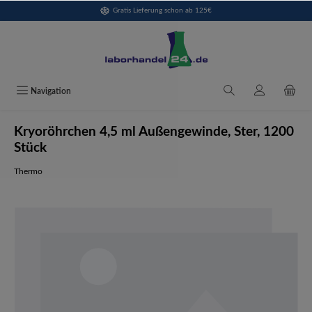
Gratis Lieferung schon ab 125€
alt springen
Navigation
Kryoröhrchen 4,5 ml Außengewinde, Ster, 1200
Stück
Thermo
Bildergalerie überspringen