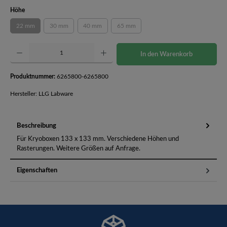
auswählen
Höhe
22 mm
30 mm
40 mm
65 mm
(Diese Option ist zurzeit nicht verfügbar.)
(Diese Option ist zurzeit nicht verfügbar.)
(Diese Option ist zurzeit nicht verfügbar.)
(Diese Option ist zurzeit nicht verfügbar.
Produkt Anzahl: Gib den gewünschten Wert ein oder benutze die Schaltflächen um die Anzahl 
In den Warenkorb
Produktnummer:
6265800-6265800
Hersteller: LLG Labware
Beschreibung
Für Kryoboxen 133 x 133 mm. Verschiedene Höhen und
Rasterungen. Weitere Größen auf Anfrage.
Eigenschaften