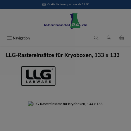
Gratis Lieferung schon ab 125€
alt springen
Navigation
LLG-Rastereinsätze für Kryoboxen, 133 x 133
Bildergalerie überspringen