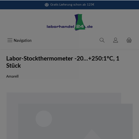
Gratis Lieferung schon ab 125€
alt springen
Navigation
Labor-Stockthermometer -20...+250:1°C, 1
Stück
Amarell
Bildergalerie überspringen