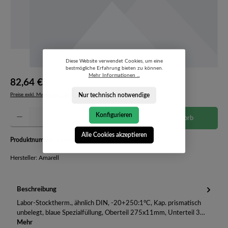
Diese Website verwendet Cookies, um eine
bestmögliche Erfahrung bieten zu können.
Mehr Informationen ...
82,64 €*
Nur technisch notwendige
Preise exkl. MwSt. zzgl. Versandkosten
Produkt Anzahl: Gib den gewünschten Wert ein oder benutze die Schaltflächen um die Anzahl 
Konfigurieren
In den Warenkorb
Alle Cookies akzeptieren
Produktnummer:
L36760-FL-6311095
Hersteller: Amarell
Beschreibung
Labor-Stocktherm., ähnlich DIN, -20+250:1°C, Kap. prismatisch
unbelegt, blaue Spezialfüllung, Oberteil 275x11mm, Unterteil 3…
Mehr