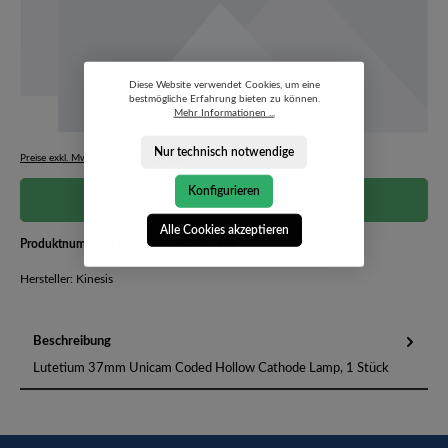
Diese Website verwendet Cookies, um eine
bestmögliche Erfahrung bieten zu können.
Mehr Informationen ...
Nur technisch notwendige
Preise exkl. MwSt. zzgl. Versandkosten
Konfigurieren
Preis auf Anfrage
Alle Cookies akzeptieren
Produktnummer:
HCL-LU-37-U-4007282
Hersteller: Kinesis
Beschreibung
Lutetium 37mm Unicam Coded Hollow Cathode Lamp, 1 Stück