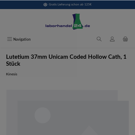
Gratis Lieferung schon ab 125€
alt springen
Navigation
Lutetium 37mm Unicam Coded Hollow Cath, 1
Stück
Kinesis
Bildergalerie überspringen