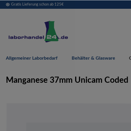
Gratis Lieferung schon ab 125€
springen
Zur Hauptnavigation springen
Allgemeiner Laborbedarf
Behälter & Glasware
Manganese 37mm Unicam Coded H
Bildergalerie überspringen