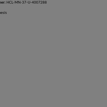
mer:
HCL-MN-37-U-4007288
nesis