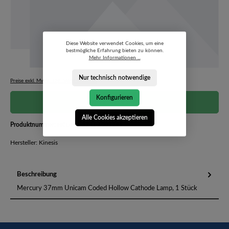
Diese Website verwendet Cookies, um eine
bestmögliche Erfahrung bieten zu können.
Mehr Informationen ...
Nur technisch notwendige
Preise exkl. MwSt. zzgl. Versandkosten
Konfigurieren
Preis auf Anfrage
Alle Cookies akzeptieren
Produktnummer:
HCL-HG-37-U-4007291
Hersteller: Kinesis
Beschreibung
Mercury 37mm Unicam Coded Hollow Cathode Lamp, 1 Stück