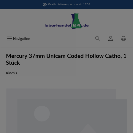
Gratis Lieferung schon ab 125€
alt springen
Navigation
Mercury 37mm Unicam Coded Hollow Catho, 1
Stück
Kinesis
Bildergalerie überspringen