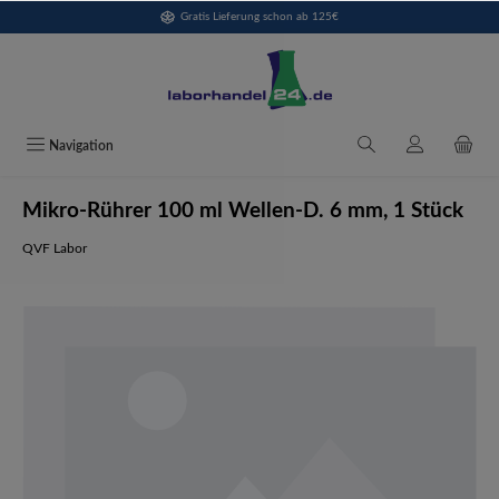
Gratis Lieferung schon ab 125€
alt springen
Navigation
Mikro-Rührer 100 ml Wellen-D. 6 mm, 1 Stück
QVF Labor
Bildergalerie überspringen