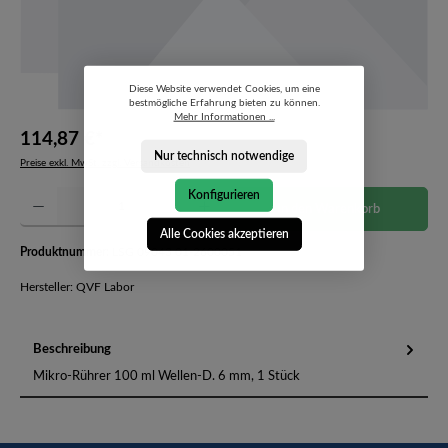
Diese Website verwendet Cookies, um eine
bestmögliche Erfahrung bieten zu können.
Mehr Informationen ...
114,87 €*
Nur technisch notwendige
Preise exkl. MwSt. zzgl. Versandkosten
Produkt Anzahl: Gib den gewünschten Wert ein oder benutze die Schaltflächen um die Anzahl 
Konfigurieren
In den Warenkorb
Alle Cookies akzeptieren
Produktnummer:
LSG 09043 01-2600051
Hersteller: QVF Labor
Beschreibung
Mikro-Rührer 100 ml Wellen-D. 6 mm, 1 Stück