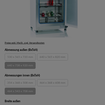
Preise exkl. MwSt. zzgl. Versandkosten
auswählen
Abmessung außen (BxTxH)
530 x 565 x 720 mm
640 x 565 x 820 mm
(Diese Option ist zurzeit nicht verfügbar.)
(Diese Option ist zurzeit nicht verfügbar.)
640 x 738 x 920 mm
(Diese Option ist zurzeit nicht verfügbar.)
auswählen
Abmessungen innen (BxTxH)
354 x 368 x 508 mm
464 x 368 x 608 mm
(Diese Option ist zurzeit nicht verfügbar.)
(Diese Option ist zurzeit nicht verfügbar.)
464 x 543 x 708 mm
(Diese Option ist zurzeit nicht verfügbar.)
auswählen
Breite außen