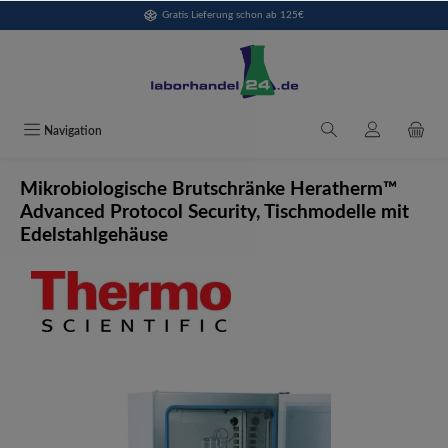
Gratis Lieferung schon ab 125€
alt springen
Navigation
Mikrobiologische Brutschränke Heratherm™
Advanced Protocol Security, Tischmodelle mit
Edelstahlgehäuse
Bildergalerie überspringen