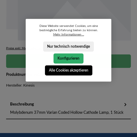
Diese Website verwendet Cookies, um eine
bestmögliche Erfahrung bieten zu können.
Mehr Informationen ...
Nur technisch notwendige
Preise exkl. MwSt. zzgl. Versandkosten
Konfigurieren
Preis auf Anfrage
Alle Cookies akzeptieren
Produktnummer:
HCL-MO-37-V-4007293
Hersteller: Kinesis
Beschreibung
Molybdenum 37mm Varian Coded Hollow Cathode Lamp, 1 Stück