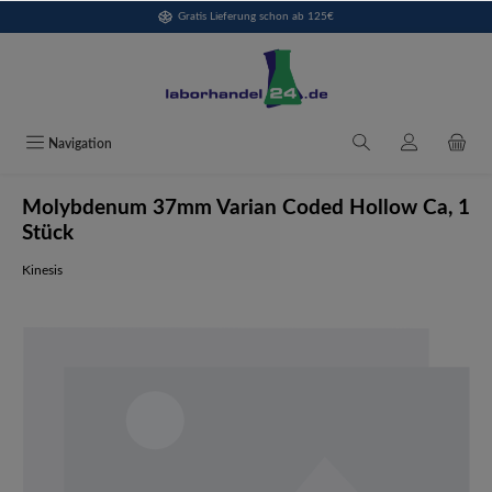
Gratis Lieferung schon ab 125€
alt springen
Navigation
Molybdenum 37mm Varian Coded Hollow Ca, 1
Stück
Kinesis
Bildergalerie überspringen