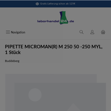
Gratis Lieferung schon ab 125€
alt springen
Navigation
PIPETTE MICROMAN(R) M 250 50 -250 MYL,
1 Stück
Buddeberg
Bildergalerie überspringen