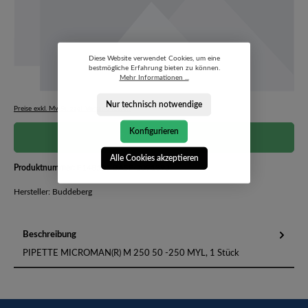
Diese Website verwendet Cookies, um eine
bestmögliche Erfahrung bieten zu können.
Mehr Informationen ...
Nur technisch notwendige
Preise exkl. MwSt. zzgl. Versandkosten
Konfigurieren
Preis auf Anfrage
Alle Cookies akzeptieren
Produktnummer:
F148505 BASF-2091393
Hersteller: Buddeberg
Beschreibung
PIPETTE MICROMAN(R) M 250 50 -250 MYL, 1 Stück