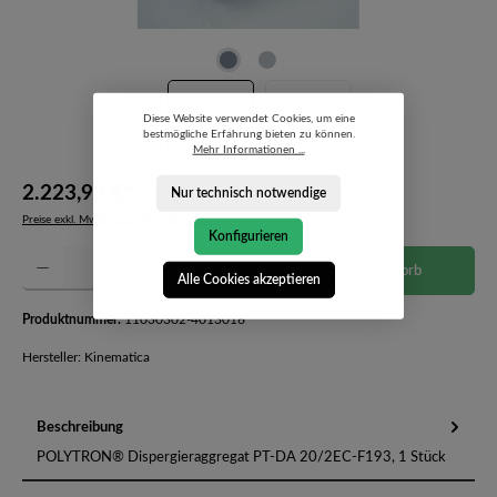
Diese Website verwendet Cookies, um eine
bestmögliche Erfahrung bieten zu können.
Mehr Informationen ...
2.223,90 €*
Nur technisch notwendige
Preise exkl. MwSt. zzgl. Versandkosten
Konfigurieren
Produkt Anzahl: Gib den gewünschten Wert ein oder benutze die Schaltflächen um die Anzahl 
In den Warenkorb
Alle Cookies akzeptieren
Produktnummer:
11030302-4013016
Hersteller: Kinematica
Beschreibung
POLYTRON® Dispergieraggregat PT-DA 20/2EC-F193, 1 Stück