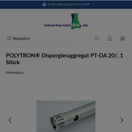
Gratis Lieferung schon ab 125€
alt springen
Navigation
POLYTRON® Dispergieraggregat PT-DA 20/, 1
Stück
Kinematica
Bildergalerie überspringen